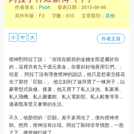
作者筆名：
Pooh
發表日期：2010-08-08
寫作年級：F2
字數：610
文章類別：
其他
小
中
大
作者主頁
燈神對阿拉丁說：「你現在眼前的金錢全部是屬於你
的，這裡共有九千億元美金，你要好好地善用它們。」
但是， 阿拉丁沒有理會燈神的說話，他只是想著怎樣花
光了那些「巨額」。 他立刻到了迪拜買了一棟房子，以
豪華型式裝修。接著，他又買下了私人泳池、私家車、
私人飛機、私人圖書館、私人電影院、私人船隻等等，
過著既享受又奢華的生活。
不久，他那些的「巨額」差不多用光了，便向燈神求
助。然而，燈神沒有出現。阿拉丁顯得非常憤怒，一怒
之下，將燈神打破了。