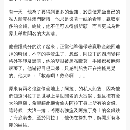
有一天，他為了要得到更多的金錢，於是便乘坐自已的
私人船隻往澳門賭博。他只是懷著一絲的希望，贏取更
多的金錢。終於，他不但可以得償所願，而且更成為世
界上舉世聞名的大富翁。
他雀躍萬分的跳了起來，正當他準備帶著贏取金錢回迪
拜的時候，不幸的事發生了。忽然，阿拉丁的四周變得
格外寧靜及黑暗，他的雙眼被黑布矇著，手腳都被麻繩
綑著了。他嚇得目瞪口呆，只感到船隻正在搖搖晃晃
的。他大叫：「救命啊！救命啊！」。
原來有兩名強盜偷偷地上了阿拉丁的私人船隻，因為他
們知道阿拉丁是世界上舉世聞名的大富翁，並且擁有龐
大的巨額，希望籍此機會偷去阿拉丁身上所有的金錢。
這時候，大浪一捲，將兩名強盜及阿拉丁身上的金錢跌
了海底裹去。至於阿拉丁，他仍在掙扎中，解開所有麻
繩的綑結。