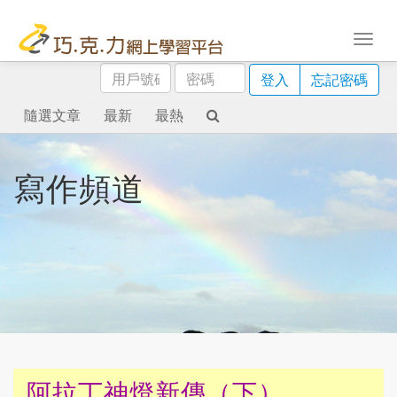
用
密
登入
忘記密碼
戶
碼
號
隨選文章
最新
最熱
碼
寫作頻道
阿拉丁神燈新傳（下）