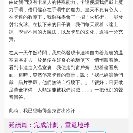
由於我們沒有卡星人的特殊能力，卡達便讓我們戴上魔
力手環，借用儲存在手環中的魔力。皇天不負有心人，
在卡達的教導下，我勉強學會了一招「火焰術」，能發
射出火球。在接下來的日子裏，我們每天跟着卡達上
課，學習不同的火魔法，以及卡星的文化，過得十分充
實。
在某一天午飯時間，我忽然發現卡達獨自向着荒廢的温
室園區走去，於是便在好奇心的驅使下，悄悄跟着他。
看到卡達進入温室裏，我便走到窗戶旁，想着偷看裏
面。這時，突然傳來卡達的聲音，說：「我已經讓他們
戴上晶片手環，他們無法自行脫下。」「很好，只要做
足萬全準備，人類定能被我們消滅……」一把低沉的聲
音回答。
此時，我已經嚇得全身冒出冷汗……
延續篇：完成計劃，重返地球