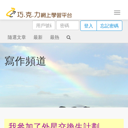
用
密
登入
忘記密碼
戶
碼
號
隨選文章
最新
最熱
碼
寫作頻道
我參加了外星交換生計劃