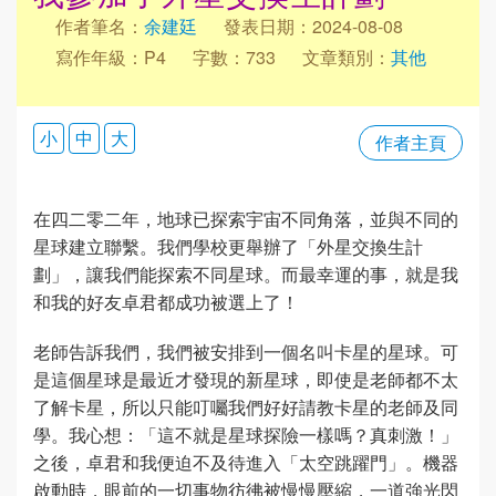
作者筆名：
余建廷
發表日期：2024-08-08
寫作年級：P4
字數：733
文章類別：
其他
小
中
大
作者主頁
在四二零二年，地球已探索宇宙不同角落，並與不同的
星球建立聯繫。我們學校更舉辦了「外星交換生計
劃」，讓我們能探索不同星球。而最幸運的事，就是我
和我的好友卓君都成功被選上了！
老師告訴我們，我們被安排到一個名叫卡星的星球。可
是這個星球是最近才發現的新星球，即使是老師都不太
了解卡星，所以只能叮囑我們好好請教卡星的老師及同
學。我心想：「這不就是星球探險一樣嗎？真刺激！」
之後，卓君和我便迫不及待進入「太空跳躍門」。機器
啟動時，眼前的一切事物彷彿被慢慢壓縮，一道強光閃