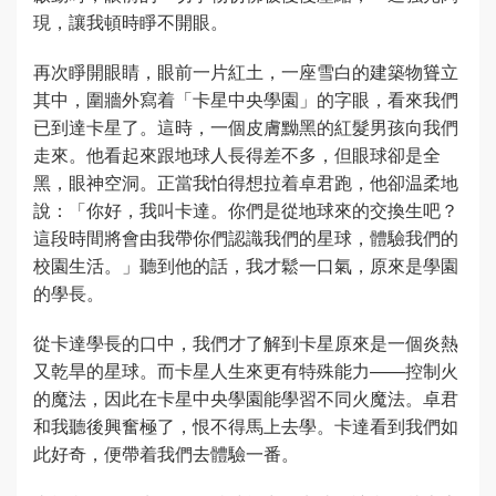
現，讓我頓時睜不開眼。
再次睜開眼睛，眼前一片紅土，一座雪白的建築物聳立
其中，圍牆外寫着「卡星中央學園」的字眼，看來我們
已到達卡星了。這時，一個皮膚黝黑的紅髮男孩向我們
走來。他看起來跟地球人長得差不多，但眼球卻是全
黑，眼神空洞。正當我怕得想拉着卓君跑，他卻温柔地
說：「你好，我叫卡達。你們是從地球來的交換生吧？
這段時間將會由我帶你們認識我們的星球，體驗我們的
校園生活。」聽到他的話，我才鬆一口氣，原來是學園
的學長。
從卡達學長的口中，我們才了解到卡星原來是一個炎熱
又乾旱的星球。而卡星人生來更有特殊能力——控制火
的魔法，因此在卡星中央學園能學習不同火魔法。卓君
和我聽後興奮極了，恨不得馬上去學。卡達看到我們如
此好奇，便帶着我們去體驗一番。