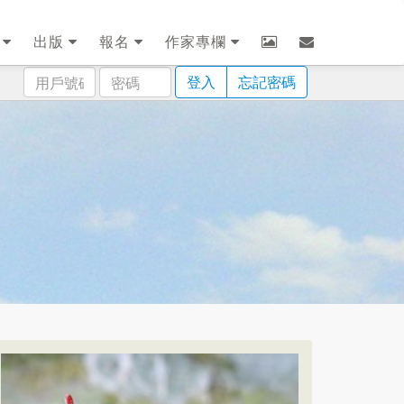
劃
出版
報名
作家專欄
用
密
登入
忘記密碼
戶
碼
號
碼