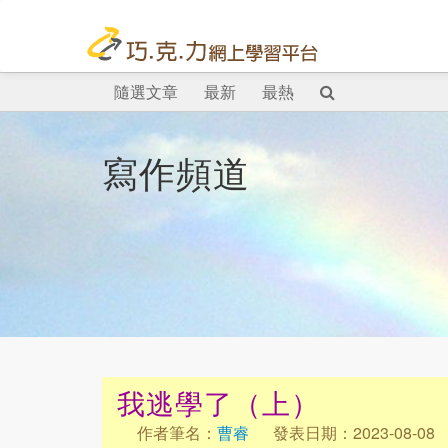
隨選文章
最新
最熱
寫作頻道
我逃學了（上）
作者筆名：
曹睿
發表日期：2023-08-08