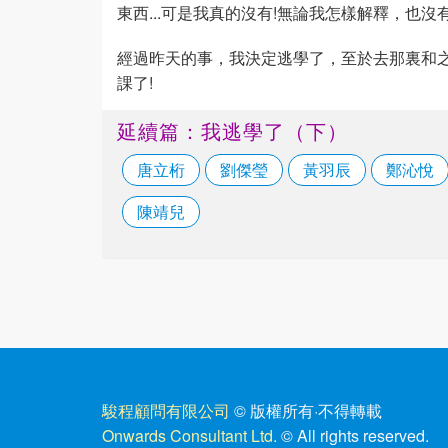
東西...可是我真的沒有!無論我怎樣解釋，也沒
經過昨天的事，我決定逃學了，至於去那裏和之
課了!
延續篇：我逃學了（下）
唐立桁
劉傑瑩
黃羽辰
鄭沁悅
陳靖兒
駿程顧問有限公司
© 版權所有
·
不得轉載
Onwards Consultant Ltd.
© All rights reserved.