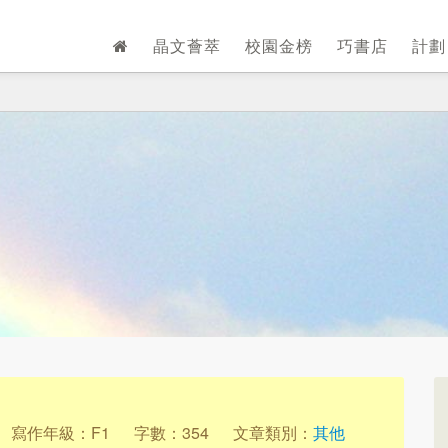
晶文薈萃
校園金榜
巧書店
計
寫作年級：F1
字數：354
文章類別：
其他