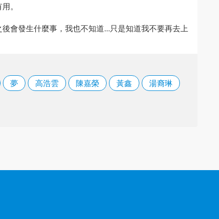
有用。
後會發生什麼事，我也不知道...只是知道我不要再去上
夢
高浩雲
陳嘉榮
黃鑫
湯裔琳