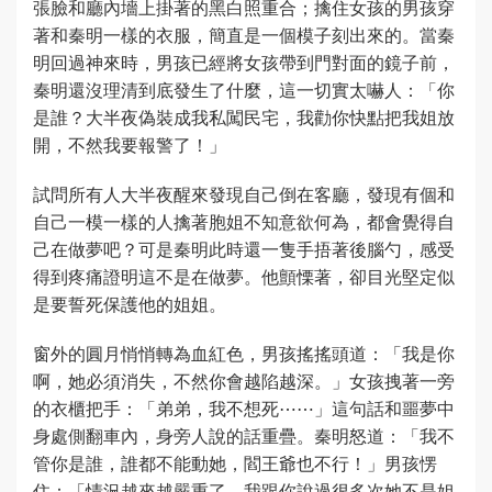
張臉和廳內墻上掛著的黑白照重合；擒住女孩的男孩穿
著和秦明一樣的衣服，簡直是一個模子刻出來的。當秦
明回過神來時，男孩已經將女孩帶到門對面的鏡子前，
秦明還沒理清到底發生了什麼，這一切實太嚇人：「你
是誰？大半夜偽裝成我私闖民宅，我勸你快點把我姐放
開，不然我要報警了！」
試問所有人大半夜醒來發現自己倒在客廳，發現有個和
自己一模一樣的人擒著胞姐不知意欲何為，都會覺得自
己在做夢吧？可是秦明此時還一隻手捂著後腦勺，感受
得到疼痛證明這不是在做夢。他顫慄著，卻目光堅定似
是要誓死保護他的姐姐。
窗外的圓月悄悄轉為血紅色，男孩搖搖頭道：「我是你
啊，她必須消失，不然你會越陷越深。」女孩拽著一旁
的衣櫃把手：「弟弟，我不想死⋯⋯」這句話和噩夢中
身處側翻車內，身旁人說的話重疊。秦明怒道：「我不
管你是誰，誰都不能動她，閻王爺也不行！」男孩愣
住：「情況越來越嚴重了，我跟你說過很多次她不是姐