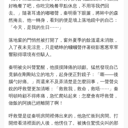
好晚餐了吧，你吃完晚餐早點休息，不用等我們回
去。」隨著耳邊的嘟嘟聲，秦明垂下眼簾，將眸中的森
然掩去。他一轉身，看到的便是墻上落地鏡中的自己：
「今天，是我的生日⋯⋯」
落地窗的門悄然被打開了，窗外夏季的餘溫還未消散，
入了夜未見涼意，只是蟋蟀的蟈蟈聲伴著樹影窸窸窣窣
響顯得環境有些駭人。
秦明被尖叫聲驚醒，他摸摸陣痛的頭顱。猛然發現自己
竟躺在剛剛站立的地方，起身便正對鏡子：「嘶——後
腦勺好痛。」而還來不及弄清楚是怎麼回事，一聲聲尖
銳的呼救聲更加清晰：「救救我，救命，救唔⋯⋯」秦
明頓時顧不得疼痛，急忙爬站起來：怎麼會有呼救聲，
做飯的阿姨已經離開了啊！
呼救聲是從秦明房間裡傳出來的，他急忙衝到房間。打
開燈看清裡面的人後，他愣住了。被擒住驚慌尖叫的那