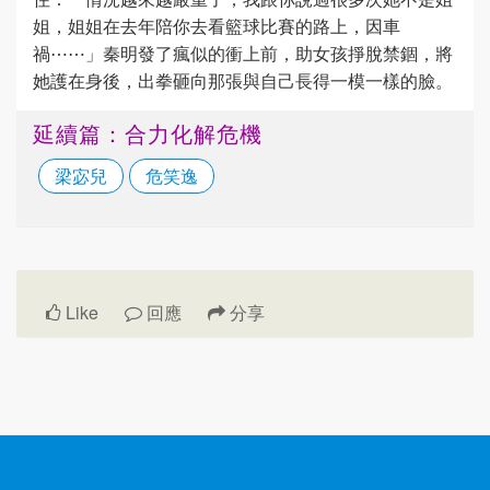
姐，姐姐在去年陪你去看籃球比賽的路上，因車
禍⋯⋯」秦明發了瘋似的衝上前，助女孩掙脫禁錮，將
她護在身後，出拳砸向那張與自己長得一模一樣的臉。
延續篇：合力化解危機
梁宓兒
危笑逸
Like
回應
分享