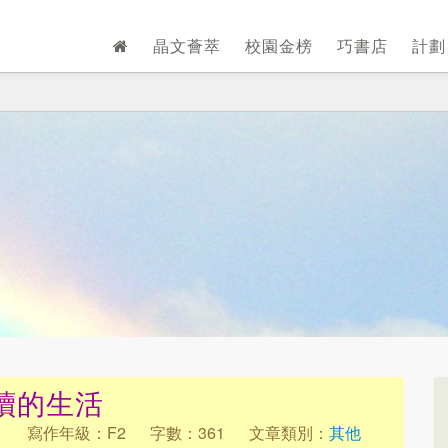
晶文薈萃
校園金榜
巧書店
計
續的生活
1
寫作年級：F2
字數：361
文章類別：
其他