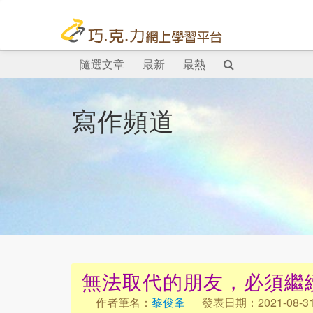
隨選文章
最新
最熱
寫作頻道
無法取代的朋友，必須繼
作者筆名：
黎俊夆
發表日期：2021-08-3