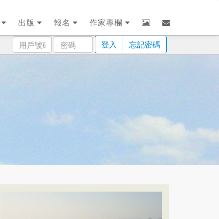
劃
出版
報名
作家專欄
用
密
登入
忘記密碼
戶
碼
號
碼