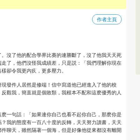
作者主頁
。
了。沒了他的配合學界比賽的連勝斷了，沒了他我天天死
端走了，他們沒怪我成績差，只是説：「我們理解你現在
這樣卻令我更内疚，更多壓力。
發現發件人居然是修端！信中寫道他已經進入了他的校
。反觀我，簡直就是個敗類，我根本不配和這麽優秀的人
這麽一句話：「如果連你自己也看不起你自己，那麽你是
嗎？我的態度有一百八十度的反轉，天天努力讀書，天天
郵件聊天，雖然隔著一個海，但是好像他從來都沒有離開