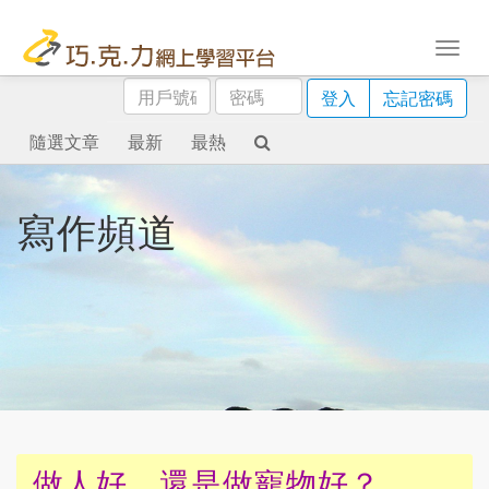
用
密
登入
忘記密碼
戶
碼
號
隨選文章
最新
最熱
碼
寫作頻道
做人好，還是做寵物好？