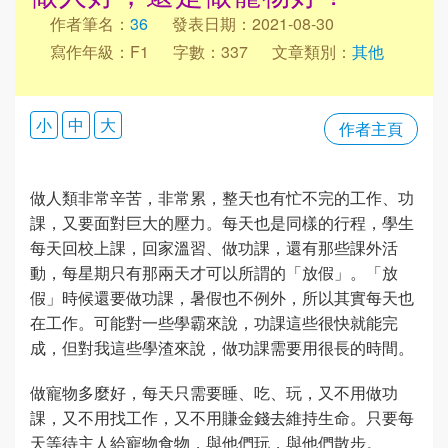
作者筆名：
36
發表日期：2021-08-30
寫作年級：F1
字數：337
文章類別：
其他
小
中
大
作者主頁
做人類非常辛苦，非常累，整天也有忙不完的工作、功
課，又要面對巨大的壓力。每天也是同樣的行程，學生
每天回校上課，回家溫習、做功課，還有那些課外活
動，每星期只有那兩天才可以所謂的「放假」。「放
假」時候還要做功課，暑假也不例外，所以其實每天也
在工作。可能對一些學霸來說，功課這些很快就能完
成，但對我這些學渣來說，做功課需要用很長的時間。
做寵物多麼好，每天只需要睡、吃、玩，又不用做功
課，又不用找工作，又不用賺金錢去維持生命。只要每
天等待主人給寵物食物，與他們玩，與他們散步。