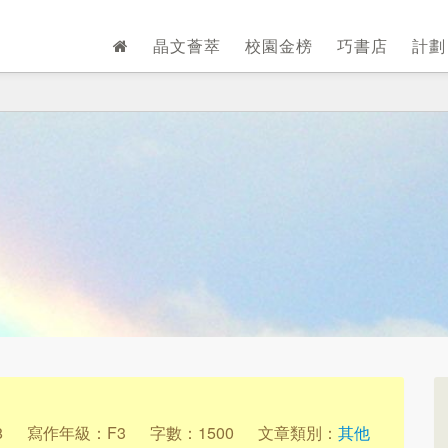
晶文薈萃
校園金榜
巧書店
計
8
寫作年級：F3
字數：1500
文章類別：
其他