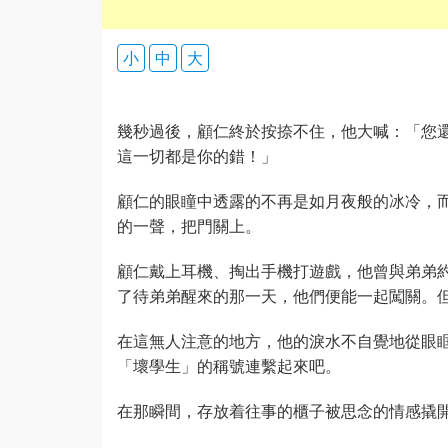
小
中
大
幾秒過後，顧仁終於按捺不住，他大喊：「您
這一切都是你的錯！」
顧仁的眼瞳中透露的不再是如月夜般的冰冷，
的一聲，把門關上。
顧仁戴上耳機、掏出手機打遊戲，他曾與弟弟
了待弟弟醒來的那一天，他們便能一起闖關。
在這無人注意的地方，他的淚水不自覺地從眼
「壞學生」的稱號連繫起來吧。
在那瞬間，存放着往事的櫃子被思念的情感撬