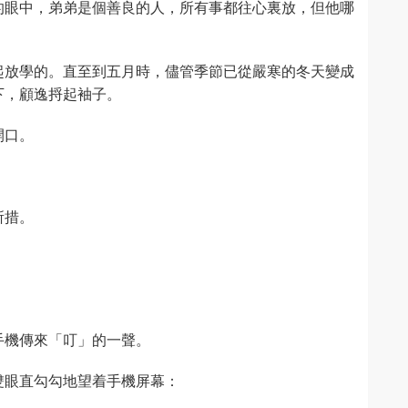
的眼中，弟弟是個善良的人，所有事都往心裏放，但他哪
起放學的。直至到五月時，儘管季節已從嚴寒的冬天變成
下，顧逸捋起袖子。
開口。
所措。
手機傳來「叮」的一聲。
雙眼直勾勾地望着手機屏幕：