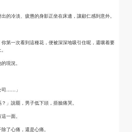
發出的冷淡、疲憊的身影正坐在床邊，讓顧仁感到意外。
，你第一次看到這種花，便被深深地吸引住呢，還嚷着要
上。
他的現況。
公司……」
嗎？」說罷，男子低下頭，捂臉痛哭。
有這一面。
子除了心痛，還是心痛。