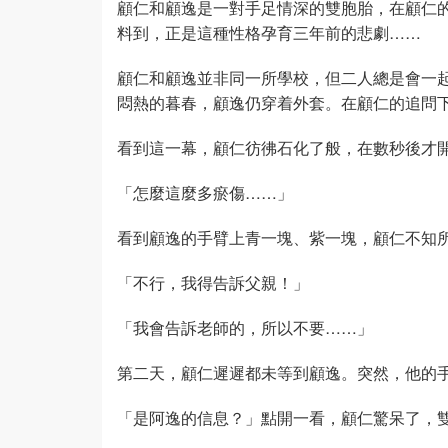
顧仁和顧逸是一對手足情深的雙胞胎，在顧仁
料到，正是這種性格孕育三年前的悲劇……
顧仁和顧逸並非同一所學校，但二人總是會一
悶熱的暮春，顧逸仍穿着外套。在顧仁的追問
看到這一幕，顧仁彷彿石化了般，在數秒後才
「怎麼這麼多瘀傷……」
看到顧逸的手臂上青一塊、紫一塊，顧仁不知
「不行，我得告訴父親！」
「我會告訴老師的，所以不要……」
第二天，顧仁遲遲都未等到顧逸。突然，他的
「是阿逸的信息？」點開一看，顧仁驚呆了，