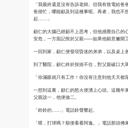
「我最終還是沒有告訴老師。但我有致電給爸
爸很忙，哪能顧及到這種事呢。再者，我也不
起……」
顧仁的大腦已經顧不上思考，但他感覺自己的
安危，一方面記恨於父親——如果他願意撇開
一回到家，顧仁便發現昏迷的弟弟，以及桌上
到了醫院，顧仁終於按捺不住，對父親破口大
「你滿眼就只有工作！你沒有注意到他天天都
一想到這裏，顧仁的怒火便湧上心頭。這幾年
父親說一，他便做二。
「鈴鈴的……」電話鈴聲響起。
「喂，打球嗎？順便看看阿逸。」電話那頭傳