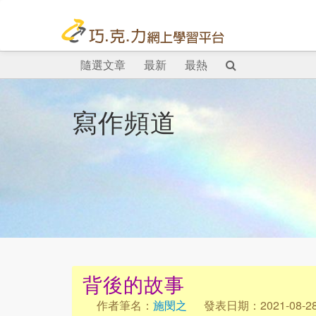
隨選文章
最新
最熱
寫作頻道
背後的故事
作者筆名：
施閔之
發表日期：2021-08-2