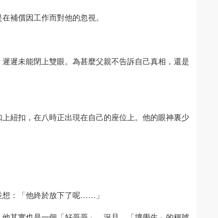
是在補償因工作而對他的忽視。
，遲遲未能閉上雙眼。為甚麼父親不告訴自己真相，還是
扣上紐扣，在八時正出現在自己的座位上。他的眼神裏少
。
並想：「他終於放下了呢……」
，他其實也是一個「好哥哥」。況且，「壞學生」的稱號