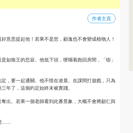
作者主頁
還好意思提起他！若果不是您，顧逸也不會變成植物人！
而是如狼王的悲寂。他低下頭，哽咽着跑回房間，「嘭」
約定，要一起通關。他不惜在凌晨、在課間打遊戲，只為
但三年了，這個約定始終未被實踐。
眶奪出。若果一個老師看到此番景象，大概不會將顧仁與
開……