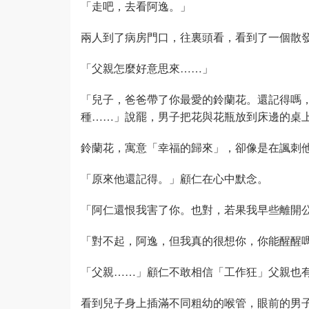
「走吧，去看阿逸。」
兩人到了病房門口，往裏頭看，看到了一個散
「父親怎麼好意思來……」
「兒子，爸爸帶了你最愛的鈴蘭花。還記得嗎
種……」說罷，男子把花與花瓶放到床邊的桌
鈴蘭花，寓意「幸福的歸來」，卻像是在諷刺
「原來他還記得。」顧仁在心中默念。
「阿仁還恨我害了你。也對，若果我早些離開
「對不起，阿逸，但我真的很想你，你能醒醒
「父親……」顧仁不敢相信「工作狂」父親也
看到兒子身上插滿不同粗幼的喉管，眼前的男