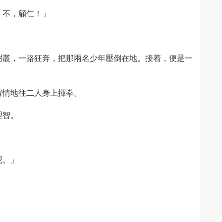
，不，顧仁！」
樹叢，一路狂奔，把那兩名少年壓倒在地。接着，便是一
留情地往二人身上揮拳。
理智。
呢。」