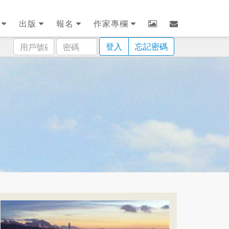
劃
出版
報名
作家專欄
用
密
登入
忘記密碼
戶
碼
號
碼