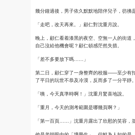
幾分鐘過後，男子依久默默地陪伴兒子，彷彿
「走吧，改天再來。」顧仁對沈重月說。
晚上，顧仁看着漆黑的夜空、空無一人的街道
自己沒給他機會呢？顧仁頓感茫然失措。
「差不多要放下嗎……」
第二日，顧仁穿了一身整齊的校服——至少有
了平日的玩世不恭及冷漠，反而多了一分平靜
「咦，今天真準時啊！」沈重月驚喜地說。
「重月，今天的測考範圍是哪幾頁啊？」
「第一百頁……」沈重月露出了欣慰的笑容，
他是老師眼中的「壞學生」，但鮮為人知的是