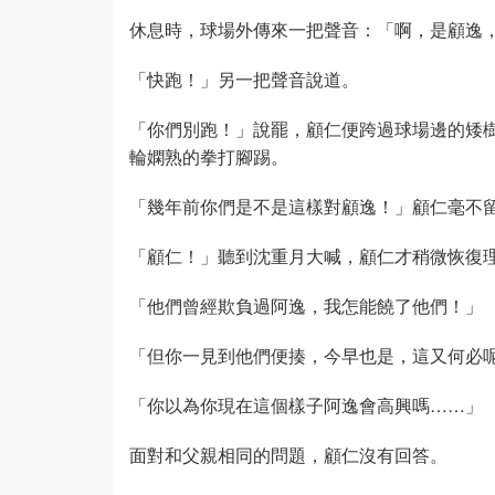
休息時，球場外傳來一把聲音：「啊，是顧逸
「快跑！」另一把聲音說道。
「你們別跑！」說罷，顧仁便跨過球場邊的矮
輪嫻熟的拳打腳踢。
「幾年前你們是不是這樣對顧逸！」顧仁毫不
「顧仁！」聽到沈重月大喊，顧仁才稍微恢復
「他們曾經欺負過阿逸，我怎能饒了他們！」
「但你一見到他們便揍，今早也是，這又何必
「你以為你現在這個樣子阿逸會高興嗎……」
面對和父親相同的問題，顧仁沒有回答。