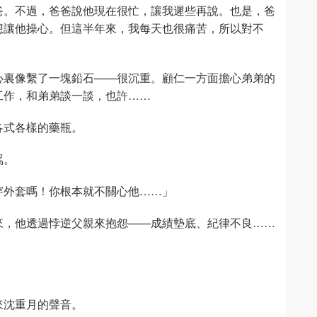
爸。不過，爸爸說他現在很忙，讓我遲些再說。也是，爸
想讓他操心。但這半年來，我每天也很痛苦，所以對不
心裏像繫了一塊鉛石——很沉重。顧仁一方面擔心弟弟的
工作，和弟弟談一談，也許……
各式各樣的藥瓶。
罵。
穿外套嗎！你根本就不關心他……」
來，他透過悖逆父親來抱怨——成績墊底、紀律不良……
來沈重月的聲音。