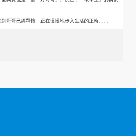
知到哥哥已經釋懷，正在慢慢地步入生活的正軌……