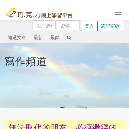
用
密
登入
忘記密碼
戶
碼
號
隨選文章
最新
最熱
碼
寫作頻道
無法取代的朋友，必須繼續的