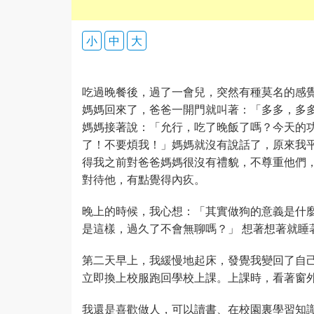
小
中
大
吃過晚餐後，過了一會兒，突然有種莫名的感
媽媽回來了，爸爸一開門就叫著：「多多，多
媽媽接著說：「允行，吃了晚飯了嗎？今天的
了！不要煩我！」媽媽就沒有說話了，原來我
得我之前對爸爸媽媽很沒有禮貌，不尊重他們
對待他，有點覺得內疚。
晚上的時候，我心想：「其實做狗的意義是什麼
是這樣，過久了不會無聊嗎？」 想著想著就睡
第二天早上，我緩慢地起床，發覺我變回了自
立即換上校服跑回學校上課。上課時，看著窗
我還是喜歡做人，可以讀書、在校園裏學習知