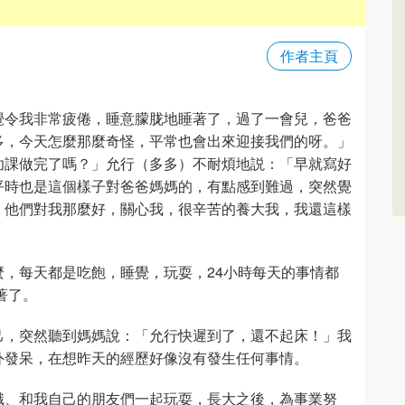
作者主頁
覺令我非常疲倦，睡意朦胧地睡著了，過了一會兒，爸爸
多，今天怎麼那麼奇怪，平常也會出來迎接我們的呀。」
功課做完了嗎？」允行（多多）不耐煩地説：「早就寫好
平時也是這個樣子對爸爸媽媽的，有點感到難過，突然覺
，他們對我那麼好，關心我，很辛苦的養大我，我還這樣
，每天都是吃飽，睡覺，玩耍，24小時每天的事情都
著了。
己，突然聽到媽媽說：「允行快遲到了，還不起床！」我
外發呆，在想昨天的經歷好像沒有發生任何事情。
識、和我自己的朋友們一起玩耍，長大之後，為事業努