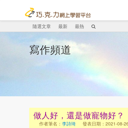
隨選文章
最新
最熱
寫作頻道
做人好，還是做寵物好？
作者筆名：
李詩琦
發表日期：2021-08-2