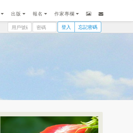
劃
出版
報名
作家專欄
用
密
登入
忘記密碼
戶
碼
號
碼