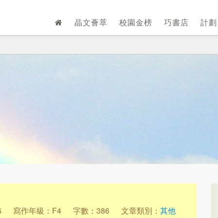
晶文薈萃
校園金榜
巧書店
計
6
寫作年級：F4
字數：386
文章類別：
其他