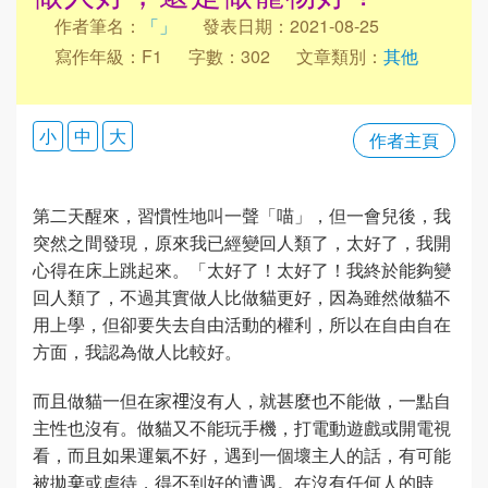
作者筆名：
「」
發表日期：2021-08-25
寫作年級：F1
字數：302
文章類別：
其他
小
中
大
作者主頁
第二天醒來，習慣性地叫一聲「喵」，但一會兒後，我
突然之間發現，原來我已經變回人類了，太好了，我開
心得在床上跳起來。「太好了！太好了！我終於能夠變
回人類了，不過其實做人比做貓更好，因為雖然做貓不
用上學，但卻要失去自由活動的權利，所以在自由自在
方面，我認為做人比較好。
而且做貓一但在家𥚃沒有人，就甚麼也不能做，一點自
主性也沒有。做貓又不能玩手機，打電動遊戲或開電視
看，而且如果運氣不好，遇到一個壞主人的話，有可能
被拋棄或虐待，得不到好的遭遇。在沒有任何人的時