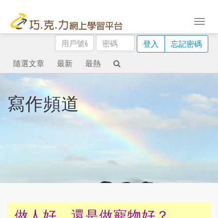
用
密
登入
忘記密碼
戶
碼
號
隨選文章
最新
最熱
碼
寫作頻道
做人好，還是做寵物好？