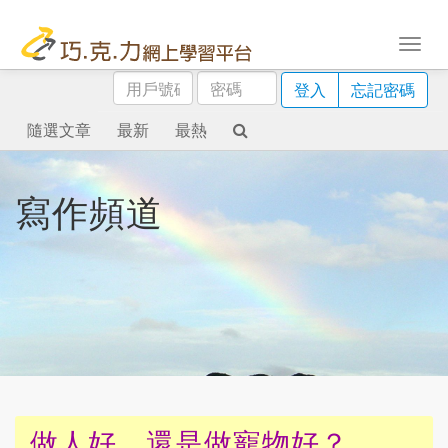
用
密
登入
忘記密碼
戶
碼
號
隨選文章
最新
最熱
碼
寫作頻道
做人好，還是做寵物好？