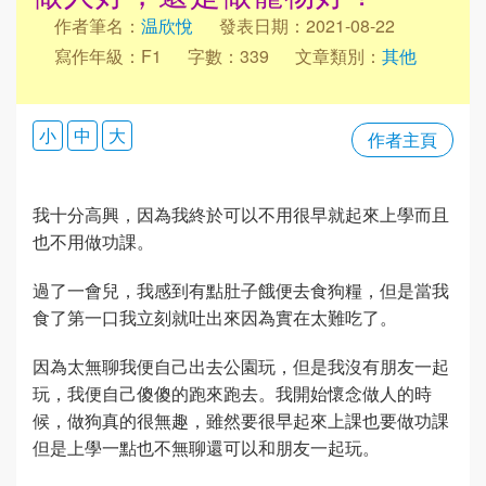
作者筆名：
温欣悅
發表日期：2021-08-22
寫作年級：F1
字數：339
文章類別：
其他
小
中
大
作者主頁
我十分高興，因為我終於可以不用很早就起來上學而且
也不用做功課。
過了一會兒，我感到有點肚子餓便去食狗糧，但是當我
食了第一口我立刻就吐出來因為實在太難吃了。
因為太無聊我便自己出去公園玩，但是我沒有朋友一起
玩，我便自己傻傻的跑來跑去。我開始懷念做人的時
候，做狗真的很無趣，雖然要很早起來上課也要做功課
但是上學一點也不無聊還可以和朋友一起玩。