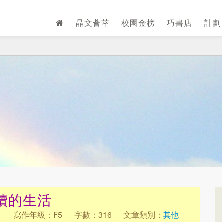
晶文薈萃
校園金榜
巧書店
計
續的生活
1
寫作年級：F5
字數：316
文章類別：
其他