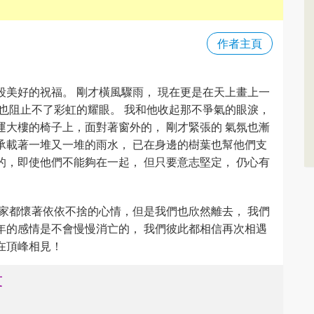
作者主頁
段美好的祝福。 剛才橫風驟雨， 現在更是在天上畫上一
但也阻止不了彩虹的耀眼。 我和他收起那不爭氣的眼淚，
運大樓的椅子上，面對著窗外的， 剛才緊張的 氣氛也漸
承載著一堆又一堆的雨水， 已在身邊的樹葉也幫他們支
的，即使他們不能夠在一起， 但只要意志堅定， 仍心有
大家都懷著依依不捨的心情，但是我們也欣然離去， 我們
年的感情是不會慢慢消亡的， 我們彼此都相信再次相遇
在頂峰相見！
友