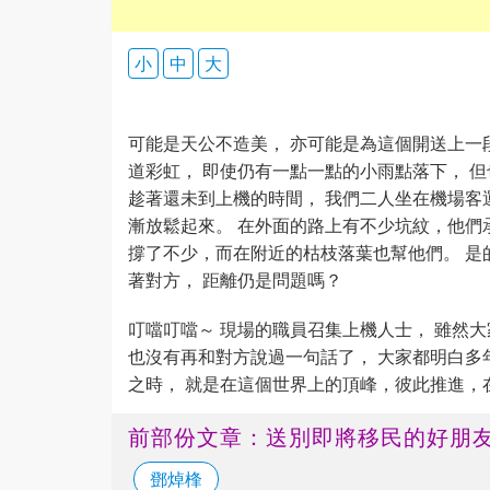
小
中
大
可能是天公不造美， 亦可能是為這個開送上一
道彩虹， 即使仍有一點一點的小雨點落下， 
趁著還未到上機的時間， 我們二人坐在機場客
漸放鬆起來。 在外面的路上有不少坑紋，他們
撐了不少，而在附近的枯枝落葉也幫他們。 是
著對方， 距離仍是問題嗎？
叮噹叮噹～ 現場的職員召集上機人士， 雖然
也沒有再和對方說過一句話了， 大家都明白多
之時， 就是在這個世界上的頂峰，彼此推進，
前部份文章：送別即將移民的好朋
鄧焯桻