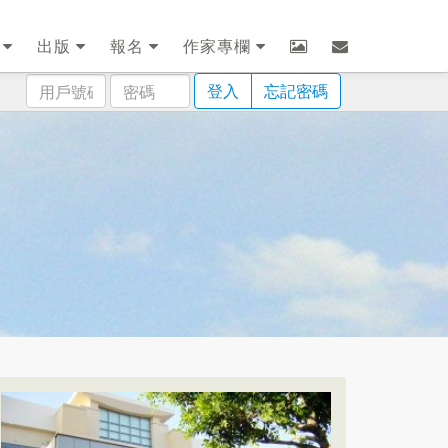
劃
出版
報名
作家專欄
用
密
登入
忘記密碼
戶
碼
號
碼