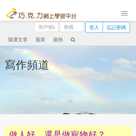
用
密
登入
忘記密碼
戶
碼
號
隨選文章
最新
最熱
碼
寫作頻道
做人好，還是做寵物好？