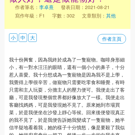
作者筆名：
李卓熹
發表日期：2021-08-21
寫作年級：F1
字數：302
文章類別：
其他
小
中
大
作者主頁
我十份興奮，因為我終於成為了一隻寵物。咖啡身形細
小，有一對水汪汪的眼睛，還有一個小小的鼻子，十分
惹人喜愛。我十分想成為一隻寵物是因為我不是上學，
我覺得上學很辛苦，做寵物只需要吃零食和睡覺，有時
只需和主人玩耍，分擔主人的壓力便可。我便走出了客
廳，可是我發現整個世界都好像放大了一樣。我便走出
客廳找媽媽，可是我發現她不見了。原來她到市場買
菜，於是我便坐在沙發上靜心等候。回來後便發現真正
的我不見了，於是我便告訴她我變成了一隻寵物，她半
信半疑地看着我，她的樣子十分憤怒，像是要殺了我似
的。她從廚房拿出一把刀，然後一步一步的向我走來。