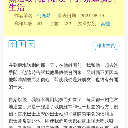
生活
作者筆名：
何逸希
發表日期：2021-08-19
寫作年級：S1
字數：432
文章類別：
其他
小
中
大
作者主頁
在到機場送別的那一天，在他離開前，我和他一起去洗
手間，他這時告訴我他暑假便會回來，又叫我不要因為
他即將離去而太傷心，即使我們是好朋友，也終有分開
的一天。
自始以後，我就不再因此事而介懷了，每天都一如往常
地過去，只是一經過了以前經常和他一起去的地方，例
如：搭乘巴士上學的巴士站和平常購買零食的便利店，
都會常常記起他。即使我們每天都在網上聊天程式聊
天，又有時一起視像通話，互相分享自己所遇的事。但