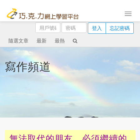
用
密
登入
忘記密碼
戶
碼
號
隨選文章
最新
最熱
碼
寫作頻道
無法取代的朋友，必須繼續的