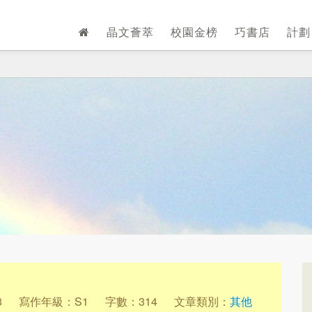
晶文薈萃
校園金榜
巧書店
計
8
寫作年級：S1
字數：314
文章類別：
其他