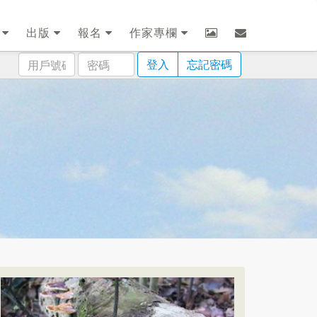
劃
出版
報名
作家專欄
用
密
登入
忘記密碼
戶
碼
號
碼