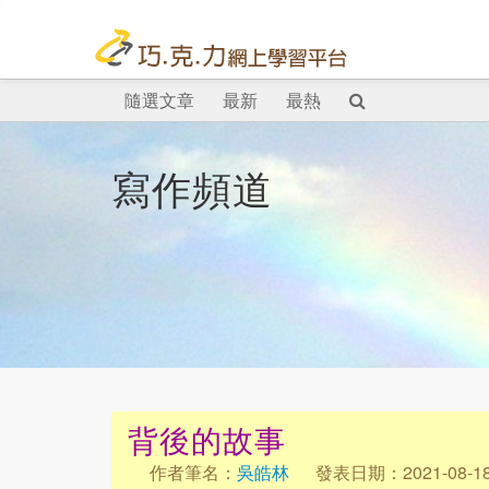
隨選文章
最新
最熱
寫作頻道
背後的故事
作者筆名：
吳皓林
發表日期：2021-08-1