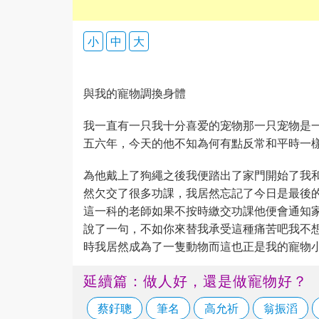
小
中
大
與我的寵物調換身體
我一直有一只我十分喜爱的宠物那一只宠物是
五六年，今天的他不知為何有點反常和平時一
為他戴上了狗繩之後我便踏出了家門開始了我
然欠交了很多功課，我居然忘記了今日是最後
這一科的老師如果不按時繳交功課他便會通知家
說了一句，不如你來替我承受這種痛苦吧我不
時我居然成為了一隻動物而這也正是我的寵物
延續篇：做人好，還是做寵物好？
蔡釨聰
筆名
高允祈
翁振滔