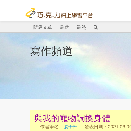
隨選文章
最新
最熱
寫作頻道
與我的寵物調換身體
作者筆名：
張子軒
發表日期：2021-08-0