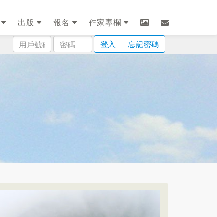
劃
出版
報名
作家專欄
用
密
登入
忘記密碼
戶
碼
號
碼