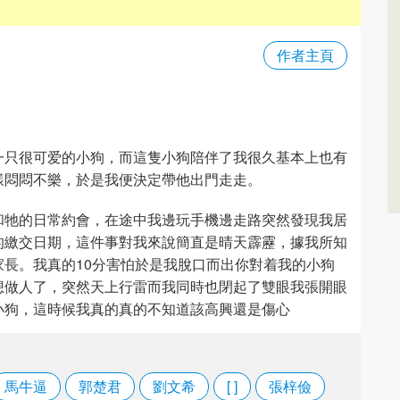
作者主頁
一只很可爱的小狗，而這隻小狗陪伴了我很久基本上也有
樣悶悶不樂，於是我便決定帶他出門走走。
和牠的日常約會，在途中我邊玩手機邊走路突然發現我居
的繳交日期，這件事對我來說簡直是晴天霹靂，據我所知
長。我真的10分害怕於是我脫口而出你對着我的小狗
想做人了，突然天上行雷而我同時也閉起了雙眼我張開眼
小狗，這時候我真的真的不知道該高興還是傷心
馬牛逼
郭楚君
劉文希
[ ]
張梓儉