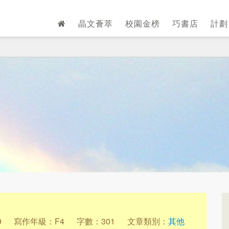
晶文薈萃
校園金榜
巧書店
計
9
寫作年級：F4
字數：301
文章類別：
其他