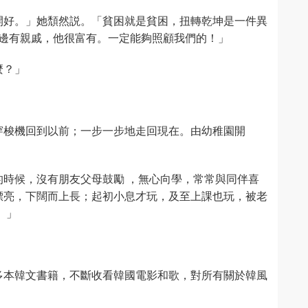
開好。」她頹然説。「貧困就是貧困，扭轉乾坤是一件異
那邊有親戚，他很富有。一定能夠照顧我們的！」
麼？」
穿梭機回到以前；一步一步地走回現在。由幼稚園開
時候，沒有朋友父母鼓勵 ，無心向學，常常與同伴喜
漂亮，下闊而上長；起初小息才玩，及至上課也玩，被老
。」
多本韓文書籍，不斷收看韓國電影和歌，對所有關於韓風