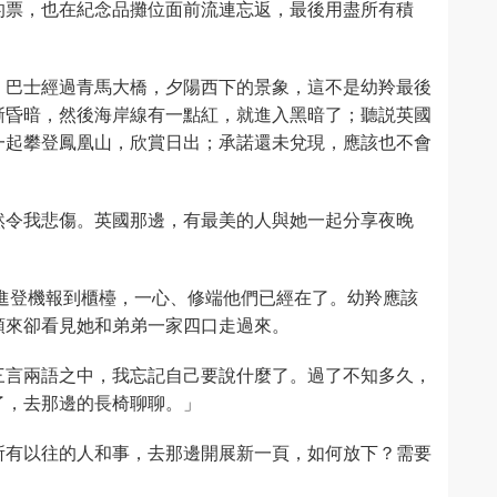
的票，也在紀念品攤位面前流連忘返，最後用盡所有積
。巴士經過青馬大橋，夕陽西下的景象，這不是幼羚最後
漸昏暗，然後海岸線有一點紅，就進入黑暗了；聽説英國
一起攀登鳳凰山，欣賞日出；承諾還未兌現，應該也不會
。
然令我悲傷。英國那邊，有最美的人與她一起分享夜晚
進登機報到櫃檯，一心、修端他們已經在了。幼羚應該
頭來卻看見她和弟弟一家四口走過來。
三言兩語之中，我忘記自己要說什麼了。過了不知多久，
了，去那邊的長椅聊聊。」
所有以往的人和事，去那邊開展新一頁，如何放下？需要