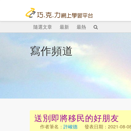
隨選文章
最新
最熱
寫作頻道
送別即將移民的好朋友
作者筆名：
許峻德
發表日期：2021-08-0