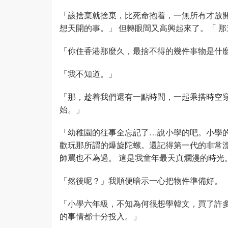
「該捨棄就捨棄，比死命抱着，一無所有才放
想天開的事。」 但轉眼間又高興起來了。「 
「你住香港那麼久，最捨不得的幾件事物是什
「我不知道。」
「那，趁着我們還有一點時間，一起乘搭時空
始。」
「幼稚園的往事全忘記了…說小學的吧。小學的
歡玩那所謂的爆旋陀螺。還記得第一代的非常
師罵也不為過。 這是我童年最天真爛漫的時光
「然後呢？」我順便暗示一心把物件準備好。
「小學六年級，不知為何很想學韓文，買了許
的事情都十分投入。」