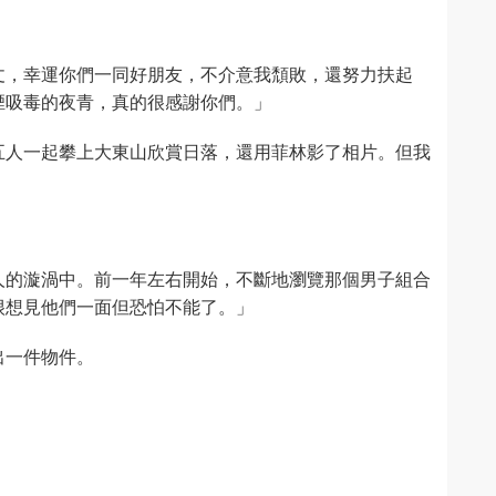
丈，幸運你們一同好朋友，不介意我頹敗，還努力扶起
煙吸毒的夜青，真的很感謝你們。」
五人一起攀上大東山欣賞日落，還用菲林影了相片。但我
人的漩渦中。前一年左右開始，不斷地瀏覽那個男子組合
很想見他們一面但恐怕不能了。」
出一件物件。