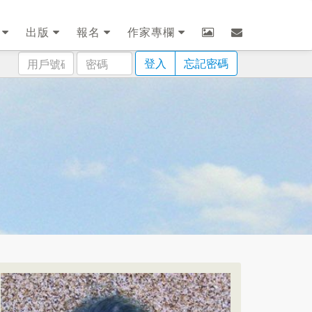
劃
出版
報名
作家專欄
用
密
登入
忘記密碼
戶
碼
號
碼