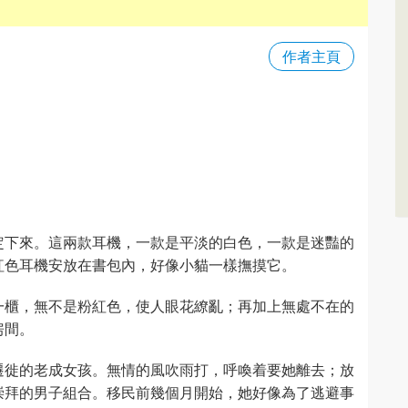
作者主頁
定下來。這兩款耳機，一款是平淡的白色，一款是迷豔的
紅色耳機安放在書包內，好像小貓一樣撫摸它。
一櫃，無不是粉紅色，使人眼花繚亂；再加上無處不在的
房間。
遷徙的老成女孩。無情的風吹雨打，呼喚着要她離去；放
崇拜的男子組合。移民前幾個月開始，她好像為了逃避事