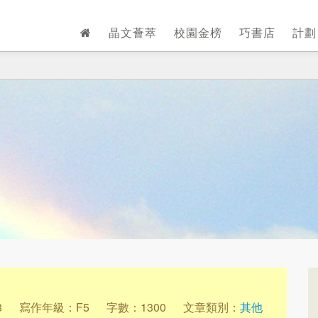
晶文薈萃
校園金榜
巧書店
計
8
寫作年級：F5
字數：1300
文章類別：
其他