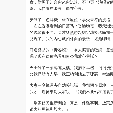
實，對男子組合愈來愈沉迷。不但買了演唱會
蓄。我們看在眼裏，痛在心裏。
安裝了白色耳機，坐在座位上享受音符的洗禮
一次在香港看到的日落嗎？香港晚霞，藍天漸
的晚霞很不同。這才猛然想起約定幼羚移民前
兌現了。我的內心就如外面的景致，逐漸晦暗
耳邊響起的《青春頌》，令人振奮的歌詞，竟
嗎？現在這種光景如何令我放心荒誕？
巴士到了一號客運大樓。我摘下耳機， 徐徐走
比我們所有人早，我正納悶她去了哪裏，轉過
大家一窩蜂湧去向幼羚祝福，我卻愣在原地。
我才回過神來對大家說：「我們不要站在這裏
「舉家移民重新開始，真是一件難事啊。放棄
很大的勇氣和毅力。」