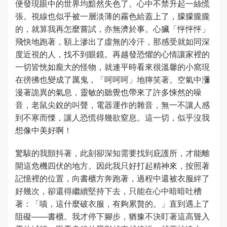
便發現眼中的世界均黯然失色了。心中不禁升起一絲慌
張。視線也似乎被一層淡薄的霧色給蓋上了，朦朦朧朧
的，就算我再怎麼嘗試，亦無濟於事。心臟「怦怦怦」
飛快地跑著，額上滲出了虛無的冷汗，那感受就如同深
度近視的人，找不到眼鏡。再越發恐懼的心情讓家裡的
一切皆恍如龐大的怪物，就連平時看來很溫馨的小窩現
在徬彿也變成了厲鬼，「呵呵呵」地獰笑著。空氣中瀰
漫著詭異的氣息，靈敏的聽覺也帶來了許多悚然的噪
音，老鼠尖銳的叫聲，電器運作的雜音，無一不讓人感
到不寒而慄，讓人恐慌得幾欲窒息。這一切，似乎沒我
想像中美好啊！
驚駭的我顫抖著，此刻卻深知需要找到庇護所，才能離
開這危機四伏的地方。因此我只好打起精神來，按照著
記憶裡的位置，向書櫃方奔跑著，過程中還被衣服絆了
好幾次，卻還得繼續堅持下去，只能在心中暗暗吐槽
著：「嘖，這什麼破衣服，有夠累贅的。」直到遇上了
阻礙——書櫃。我才停下腳步，猶豫不決盯著這高聳入