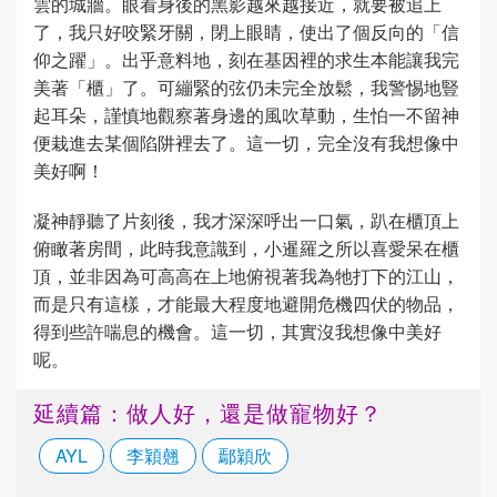
雲的城牆。眼看身後的黑影越來越接近，就要被追上
了，我只好咬緊牙關，閉上眼睛，使出了個反向的「信
仰之躍」。出乎意料地，刻在基因裡的求生本能讓我完
美著「櫃」了。可繃緊的弦仍未完全放鬆，我警惕地豎
起耳朵，謹慎地觀察著身邊的風吹草動，生怕一不留神
便栽進去某個陷阱裡去了。這一切，完全沒有我想像中
美好啊！
凝神靜聽了片刻後，我才深深呼出一口氣，趴在櫃頂上
俯瞰著房間，此時我意識到，小暹羅之所以喜愛呆在櫃
頂，並非因為可高高在上地俯視著我為牠打下的江山，
而是只有這樣，才能最大程度地避開危機四伏的物品，
得到些許喘息的機會。這一切，其實沒我想像中美好
呢。
延續篇：做人好，還是做寵物好？
AYL
李穎翹
鄢穎欣