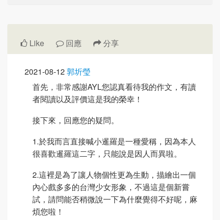
Like
回應
分享
2021-08-12
郭圻瑩
首先，非常感謝AYL您認真看待我的作文，有讀
者閱讀以及評價這是我的榮幸！
接下來，回應您的疑問。
1.於我而言直接喊小暹羅是一種愛稱，因為本人
很喜歡暹羅這二字，只能說是因人而異啦。
2.這裡是為了讓人物個性更為生動，描繪出一個
內心戲多多的台灣少女形象，不過這是個新嘗
試，請問能否稍微說一下為什麼覺得不好呢，麻
煩您啦！