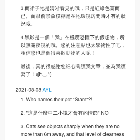
3.而裙子牠是清晰看見的哦，只是紅綠色盲而
已。而眼前景象模糊是在牠環視房間時才有的狀
況哦。
4.黑影是一個「我」在極度恐懼下的假想物，所
以無關夜視的哦。您的注意點也太學術性了吧，
相信您也是個很喜歡動物的人呢！
最後，真的很感謝您細心閱讀我文章，並為我續
寫了！ദ്ദി^._.^)
2021-08-08
AYL
1. Who names their pet "Siam"?!
2. "這是什麼中二小說才會有的情節" NO
3. Cats see objects sharply when they are no
more than 6m away, and that level of clearness