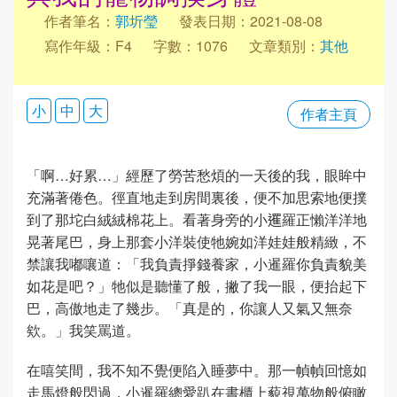
作者筆名：
郭圻瑩
發表日期：2021-08-08
寫作年級：F4
字數：1076
文章類別：
其他
小
中
大
作者主頁
「啊…好累…」經歷了勞苦愁煩的一天後的我，眼眸中
充滿著倦色。徑直地走到房間裏後，便不加思索地便撲
到了那坨白絨絨棉花上。看著身旁的小𨗴羅正懶洋洋地
晃著尾巴，身上那套小洋裝使牠婉如洋娃娃般精緻，不
禁讓我嘟嚷道：「我負責掙錢養家，小暹羅你負責貌美
如花是吧？」牠似是聽懂了般，撇了我一眼，便抬起下
巴，高傲地走了幾步。「真是的，你讓人又氣又無奈
欸。」我笑罵道。
在嘻笑間，我不知不覺便陷入睡夢中。那一幀幀回憶如
走馬燈般閃過，小暹羅總愛趴在書櫃上藐視萬物般俯瞰