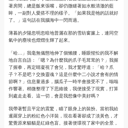
著房間，總是飯來張嘴，卻仍微瞇著如水般清澈的藍
眸，一副對人愛搭不理的樣子。「如果我是牠的話就好
了。」這句話在我腦海中一閃而過。
薄暮的夕陽忽明忽暗地普灑在那的雪紡窗簾上，連同空
氣中的塵埃也熠熠生輝了起來。
「哈…」我毫無儀態地伸了個懶腰，睡眼惺忪的我不解
地自言自語：「嗯？為什麼我的爪子毛茸茸的？」我握
了握拳，再定睛凝視了會兒，我才驚呼道：「哈？爪
子？不是吧？交換靈魂？這是什麼中二小說才會有的情
節啊？」信息量過多，腦瓜子一時半會接受不了，嗡嗡
作響著。稍微整理了下思維後，我便接受了現實，打算
到處走走看。這一切，會是我想像中美好嗎？
我帶著暫且平定的震驚，瞄了眼身上的裝扮。當初我給
暹羅穿上的粉紅色小洋裝，現在看著卻成了淡黃色，才
驚覺原來貓貓是紅綠色盲。接著便環視了家中的全景，