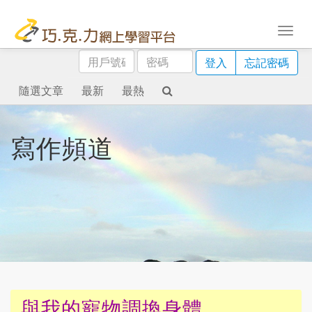
用
密
登入
忘記密碼
戶
碼
號
隨選文章
最新
最熱
碼
寫作頻道
與我的寵物調換身體