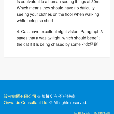
is equivalent to a human seeing things at 30m.
Which means they should have no difficulty
seeing your clothes on the floor when walking
while being so short.
4. Cats have excellent night vision. Paragraph 3
states that it was twilight, which should benefit
the cat if it is being chased by some 小窩黑影
駿程顧問有限公司
© 版權所有
·
不得轉載
Onwards Consultant Ltd.
© All rights reserved.
使用條款
｜
私隱政策