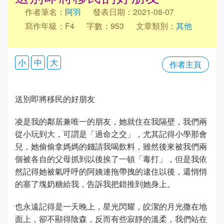
作者筆名：
阿羽
發表日期：2021-08-07
寫作年級：F4
字數：953
文章類別：
其他
小
中
大
作者主頁
送別即將移民的好朋友
凌是我的鄰居兼唯一的朋友，她就住在我隔壁，我們兩
從小玩到大，可謂是「過命之交」，尤其記得小學那會
兒，她偷偷拿媽媽的錢請我喝飲料，雖然後來被我們兩
個被各自的父母抓到以後挨了一頓「毒打」，但是我依
然記得她被氣呼呼的阿姨連拖帶拽的逮住以後，還悄悄
的塞了塊奶糖給我，告訴我把錯推到她身上。
也永遠記得是一天晚上，星光閃耀，皎潔的月光撒在地
面上，卻不顯得陰森，反而有些寂靜的溫柔，我們站在