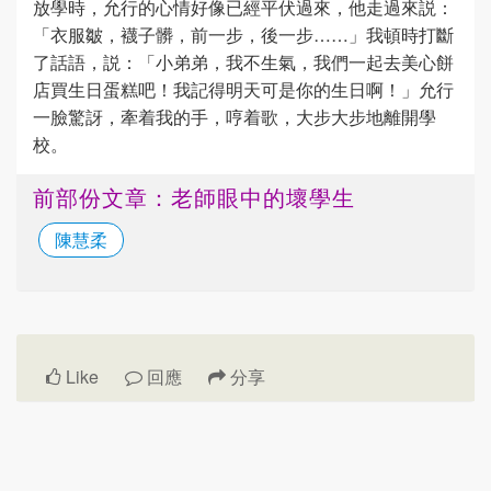
放學時，允行的心情好像已經平伏過來，他走過來説：
「衣服皺，襪子髒，前一步，後一步……」我頓時打斷
了話語，説：「小弟弟，我不生氣，我們一起去美心餅
店買生日蛋糕吧！我記得明天可是你的生日啊！」允行
一臉驚訝，牽着我的手，哼着歌，大步大步地離開學
校。
前部份文章：老師眼中的壞學生
陳慧柔
Like
回應
分享