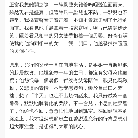
正當我想離開之際，一陣風聲夾雜着嗚咽聲迎面而來。
雖然現在是盛夏，但這陣風一點兒也不熱，一點兒也不
尋常。我循着聲音走着走着，不知不覺就走到了允行的
面前。我看見他手裏拿着一張家庭照，照片已經開始泛
黃，隱若看見相中的男女雙手抱着一個男嬰。好奇心驅
使我向他詢問相中的女士，我一開口，他越發抽抽噎噎
的哭個不住。
原來，允行的父母一直在內地生活，是嫲嫲一直照顧他
的起居飲食。他埋怨每一年的生日，都沒有父母為他慶
祝；他怨恨每一個暑假，都沒有父母陪伴。眼見他既激
動，又悲憤的表情，本想安慰幾句，礙於自己口才笨
拙，想了「半天」也吐不出幾句話來。我只好成為一個
雕像，默默地聽着他的哭訴。不一會兒，小息的鐘聲響
了，他頭也不回，急急忙忙地回到課室。在回到課室的
路途上，我才猛然想起班主任曾説過允行的行為是想引
起大家注意，是想得到大家的關心。