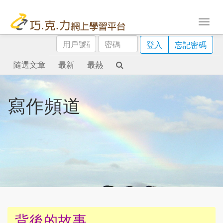
用
密
登入
忘記密碼
戶
碼
號
隨選文章
最新
最熱
碼
寫作頻道
背後的故事