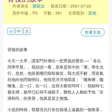
作者筆名：
唐凱汝
發表日期：2021-07-22
寫作年級：P5
字數：581
文章類別：
其他
小
中
大
作者主頁
背後的故事
今天一大早，課室門外傳出一把男孩的聲音──「各位
同學早晨」。我抬頭一看，原來是班中的「壞」學生允
行。忽然，他捂着嘴巴暗暗偷笑，我大惑不解，理直氣
壯地向他問個明白。他得意洋洋地唱道：「嘴角髒，饞
嘴鬼，左一口，右一口，逗得大爺笑呵呵！」我頓時七
竅生煙，臉早已紅得不成樣子。難怪人人都給予他「非
洲和尚」的美譽，他真是當之無愧。
小息的時候，我發現允行坐在操場上遠處的一個角落，