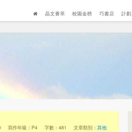
晶文薈萃
校園金榜
巧書店
計
0
寫作年級：P4
字數：481
文章類別：
其他