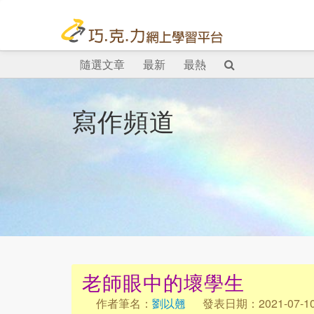
隨選文章
最新
最熱
寫作頻道
老師眼中的壞學生
作者筆名：
劉以翹
發表日期：2021-07-1