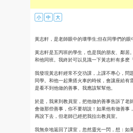
小
中
大
黃志軒，是老師眼中的壞學生;但在同學們的眼
黃志軒是五丙班的學生，也是我的朋友、鄰居
和他同班。我終於可以見識一下黃志軒有多麽
我發現黃志軒經常不交功課，上課不專心，問
同學。和他一起乘搭火車的時候，會讓座給有
是看不到他做的善事。我應該幫幫他。
於是，我來到教員室，把他做的善事吿訴了老
會做那些善事，你不要胡說！如果他有做善事
再說下去，但老師已經把我拉出教員室。
我無奈地返回了課室，忽然靈光一閃，想：如