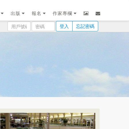
劃
出版
報名
作家專欄
用
密
登入
忘記密碼
戶
碼
號
碼