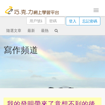
用
密
登入
忘記密碼
戶
碼
號
隨選文章
最新
最熱
碼
寫作頻道
我的發明帶來了意想不到的後