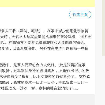
作者主頁
拿去回收（雜誌、報紙）， 在家中減少使用化學物質
夏天時，天氣不太熱就盡量開風扇來代替冷氣機。 到冬天
可以。在購物方面要避免購買塑膠和人造纖維的物品。
食物，以免造成浪費。 另外在家中也可以種植一些植
變好， 是要人們齊心合力去做好。 於是我嘗試從家
到改變，只單靠我身邊的親朋戚友， 只能作出很小的改
樹木好像有少了很多，比上次我來的時候還少了。 突然森
錯能改，森林的樹木一日比一日少，空氣質素一日比一
風吹來，沙沙一響，森林的聲音就消失了......