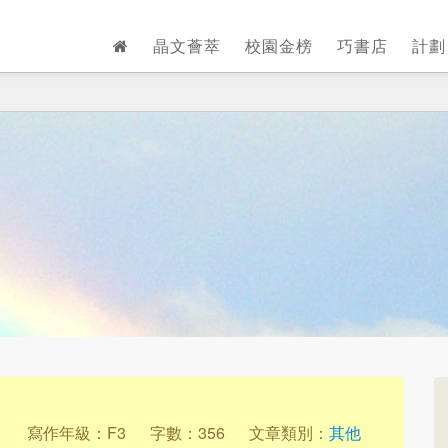
晶文薈萃
校園金榜
巧書店
計
1
寫作年級：F3
字數：356
文章類別：
其他