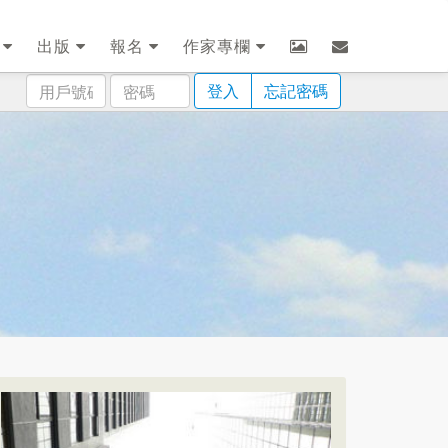
劃
出版
報名
作家專欄
用
密
登入
忘記密碼
戶
碼
號
碼