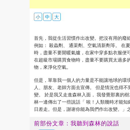
小
中
大
首先，我從生活習慣作出改變。把沒有用的廢紙
例如： 殺蟲劑、 通渠劑、空氣清新劑等。 在
時，盡量不要開暖氣爐，在家中穿多點衣服便
在超級市場購買食物時，盡量不要購買太過多的
物，來淨化空氣。
但是，單靠我一個人的力量是不能讓地球的環境
人、朋友、老師方面去宣傳。 但是情況也得不
變。 於是我又走進森林入面， 我發覺那裏的
林一邊傳出了一些說話「 唉！人類幾時才能知
日差走。但是，謝谢你能為我們作出改變。」之後
前部份文章：我聽到森林的說話