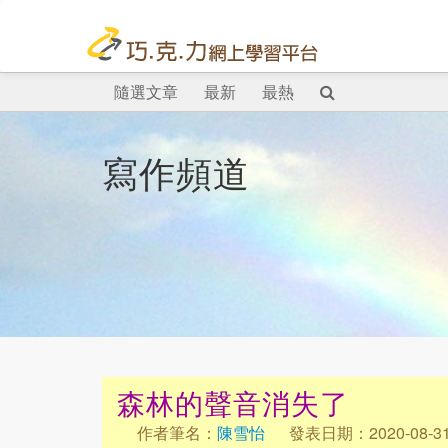
隨選文章
最新
最熱
寫作頻道
森林的聲音消失了
作者筆名：
陳雪怡
發表日期：2020-08-3