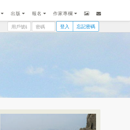
劃
出版
報名
作家專欄
用
密
登入
忘記密碼
戶
碼
號
碼