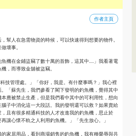
作者主頁
活，幫人在急需物資的時候，可以快速得到想要的物件。
來做壞事。
機在金鋪盜竊了數十萬的首飾，這其中....」我看著電
魚機，而導致金舖被盜竊。
政府科技管理處。」「你好，我是。有什麼事嗎？」我心裡
話。「蘇先生，我們參看了閣下發明的釣魚機，覺得其中
機本應被禁止生產，但是我們看中其中的可利用性，想向
在腦子中消化這一大段話。我的發明還可以救？如果賣給
世，且有很多精通科技的人才改進我的釣魚機，思止於
要再讓心懷不軌之人利用釣魚機。」「先生放心。」
備的家居用品，看到商場銷售的釣魚機，我有種榮辱與共