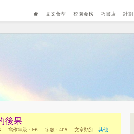
晶文薈萃
校園金榜
巧書店
計
的後果
8
寫作年級：F5
字數：405
文章類別：
其他