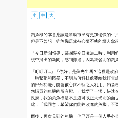
小
中
大
釣魚機的本意應該是幫助市民有更加愉快的生
但是不曾想，釣魚機居然被心懷不軌的壞人拿
「今日新聞報導，某團夥今日凌晨二時，利用釣魚
視中播出的新聞，感到難過，因為我發明的釣
「叮叮叮...」「你好，是蘇先生嗎？這裡是
一時緊張和懷疑，不明為何科技處要給我打電
的部分功能可能會被心懷不軌之人利用。釣魚
您購買釣魚機的所有權。」我愣了一愣，快速
政府，我的釣魚機是不是還可以正大光明的面
此，「我同意，希望你們能夠改進釣魚機，不
而後，再次見到釣魚機，他已經是一個人手必