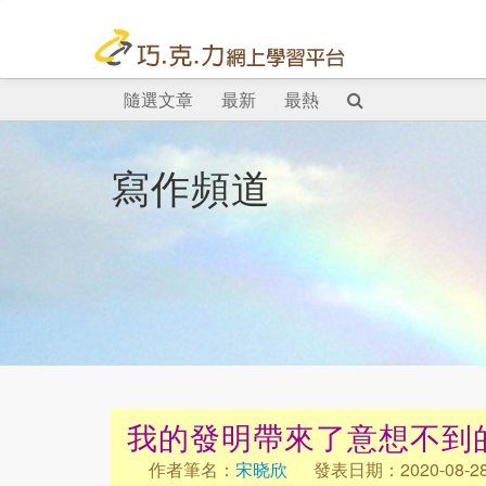
隨選文章
最新
最熱
寫作頻道
我的發明帶來了意想不到
作者筆名：
宋晓欣
發表日期：2020-08-2