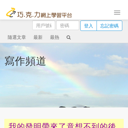
用
密
登入
忘記密碼
戶
碼
號
隨選文章
最新
最熱
碼
寫作頻道
我的發明帶來了意想不到的後