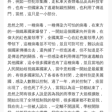
外，例如一些犯罪集團，走私軍火香煙毒品及高科技零
件，也有一些國家為了逃避制裁性關稅，也利用了傳送
門，當然，這只是一小部分。
忽然之間，一種病毒，一種傳染力可怕的病毒，在東方
的一個鐵幕國家爆發了，一開始這個國家向外宣佈，在
偉大的紅色黨領導下，全國萬眾一心在紅色黨領導人的
帶領下，這種病毒並不可怕，並且可防可控，難以由這
個國家傳播出去，還拘捕了一些造謠者。但不知道是不
是傳送們的關係，有一些感染者利用傳送門快速逃離自
其他國家，這令很多國家也有了這種病毒，並且當地的
人民開始歧視鐵幕國家人，當中意粉國一開始是最嚴重
的，有很多國家陷入了各省各市封閉，之後特別是美麗
國，感染人數難以控制。過了一年，終於控制了，疫苗
出現了，但也死了不少人，當我以為這一切都結束了，
忽然之間有很多人說是因為我的而導致了大規模擴散，
開始出現了全球抵制我的發明，很多國家都不歡迎我，
我在街上一但被人認出，一定離不開謾罵，學校開除