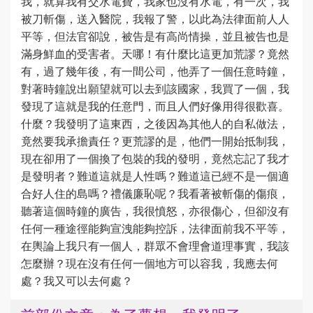
我，就算我有交水電費，我家也沒有水電，有一次，我
被刀斬傷，送入醫院，我報了警，以此為法律面前人人
平等，但法官卻說，被告是有高尚情操，並且被告也是
滿身鮮血的受害者。天哪！有什麼比這更加荒謬？竟然
有，過了幾年後，有一間公司，他弄了一個任意時鐘，
對著時鐘說出願望就可以去到該國家，我買了一個，我
發現了這就是我的任意門，而且人們好像用得很歡喜。
什麼？我發明了這東西，之後因為其他人的自私做法，
竟然要我承擔責任？更荒謬的是，他們一開始抵制我，
現在卻用了一個換了包裝的我的發明，竟然忘記了我才
是發明者？難道這就是人性嗎？難道這已經不是一個適
合好人住的島嗎？禮儀廉恥呢？我看著被斬傷的傷痕，
聽著這個時鐘的廣告，我很憤怒，亦很傷心，但卻沒有
任何一種途徑能夠宣洩能夠控訴，法律面前我不平等，
在輿論上我只有一個人，群眾不會理會道理事實，我該
怎麼辦？現在沒有任何一個地方可以容我，我應去何
處？我又可以去何處？