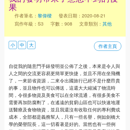
果
作者筆名：
黎偉樑
發表日期：2020-08-21
寫作年級：S3
字數：908
文章類別：
其他
小
中
大
作者主頁
自從我的隨意門手錶發明並公佈了之後，本來是令人與
人之間的交流更容易更簡單更快捷，並且不用在坐飛機
了，一來節省資源，二來令出國旅行已經不是什麼昂貴
的事，並且物件也可以傳送，這還大大縮減了物流時
間，令很多物資及美食可以在全球流通，有很多美食不
需要再加防腐劑了，在遙遠的貧窮山區也可以快速地運
送醫療及食物物資，並且我還沒有收取任何的專利費或
成本，全部都是義務幫人，只有一些名譽，例如劍橋大
學的榮譽院長，這一切看著是好的。當然也有一些例