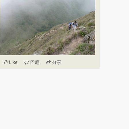
Like
回應
分享