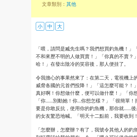
文章類別：
其他
小
中
大
「喂，請問是臧先生嗎？我們想買釣魚機！」
不和來歷不明的人做買賣！」「你真的不賣？
哈！」在發出陰冷的笑容後，那人便挂了。
令我擔心的事果然來了：在第二天，電視機上
威脅各國的元首們投降！」「這怎麼可能？！
真好啊！你想做什麼，便可以做什麼！」「你
「你......別動她！你...你想怎樣？」「
要是你敢反抗，使用你的釣魚機，那你就....
的女友驚恐地喊。「明天十二點前，我要收到！
「怎麼辦，怎麼辦？有了，我號令其他人的釣