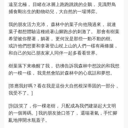
遠至北極， 目睹在冰層上跑跑跳跳的企鵝， 見識野鳥
捕食剛出生的動物幼兒，大自然的一場博弈。
我的朋友活力充沛， 森林中的葉子向他飛過來， 就連
葉子都想體驗這種繞著山腳跑步的刺激了。 那會有樹葉
希望被你壓著，躺著， 更何況是那些一動不動的樹。
或許他們想要和拿著登山杖上山的人們一樣有兩條腿，
和自己的知己朋友家人同伴一起多看看世界。
樹葉落下來喚醒了我， 彷彿告訴我森林中想說的和我想
的一模一樣， 我竟然會陷於森林中的心底話和夢想。
[答應我好嗎？看在我是這份大自然根深蒂固的一部分，
我受不了。]
[別說笑了，你一棵老樹， 只配成為我們建築起大文明
的一個籌碼。] 我的朋友搶口答了， 還喘著氣，手忙腳
亂地擰開水瓶蓋子。