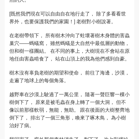
[既然我們現在可以自由自在地行走了， 除了多看看世
界外，也要保護我們的家園！] 老樹對小樹說著。
在老樹帶領下， 所有樹木沖向了蛀壞著樹木身體的害蟲
巢穴——螞蟻窩， 雖然螞蟻是大自然中最低層的動物，
但和樹一樣團結。 在不同的事上，大樹現在不會站在原
地任由害蟲啃食了， 站在山頂上的我為他們感到自豪。
樹木沒有辜負老樹的期望和使命， 前往了海邊，沙漠，
走遍了地球上的每個角落。
越野車在沙漠上駛過了一萬公里， 隨著一聲巨響一棵小
樹倒下了， 原來是被毛蟲在身上轉了一個大洞， 但不
像以前那樣軟弱，無能，無助。 跟在後面的大樹整齊地
倒下了， 排出了一個三角形，喚來了啄木鳥， 為小樹
治好了病。