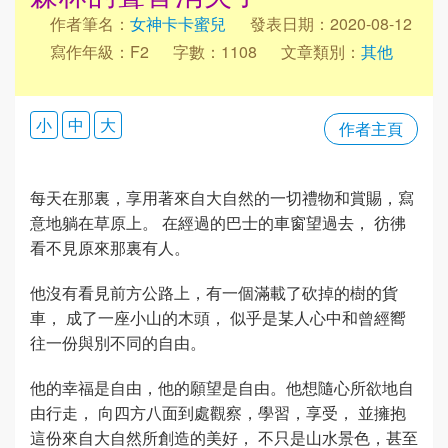
作者筆名：
女神卡卡蜜兒
發表日期：2020-08-12
寫作年級：F2
字數：1108
文章類別：
其他
小
中
大
作者主頁
每天在那裏，享用著來自大自然的一切禮物和賞賜，寫
意地躺在草原上。 在經過的巴士的車窗望過去， 彷彿
看不見原來那裏有人。
他沒有看見前方公路上，有一個滿載了砍掉的樹的貨
車， 成了一座小山的木頭， 似乎是某人心中和曾經嚮
往一份與別不同的自由。
他的幸福是自由，他的願望是自由。他想隨心所欲地自
由行走， 向四方八面到處觀察，學習，享受， 並擁抱
這份來自大自然所創造的美好， 不只是山水景色，甚至