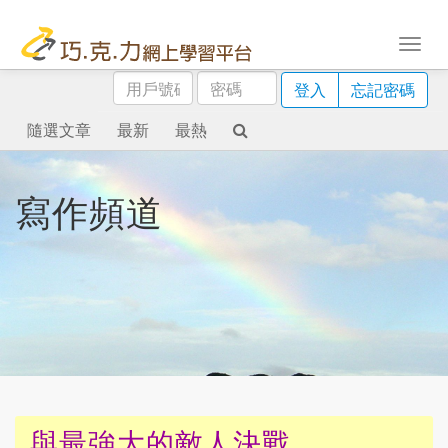
用
密
登入
忘記密碼
戶
碼
號
隨選文章
最新
最熱
碼
寫作頻道
與最強大的敵人決戰