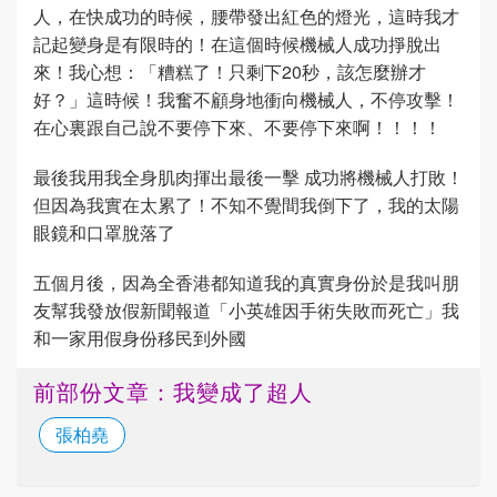
人，在快成功的時候，腰帶發出紅色的燈光，這時我才
記起變身是有限時的！在這個時候機械人成功掙脫出
來！我心想：「糟糕了！只剩下20秒，該怎麼辦才
好？」這時候！我奮不顧身地衝向機械人，不停攻擊！
在心裏跟自己說不要停下來、不要停下來啊！！！！
最後我用我全身肌肉揮出最後一擊 成功將機械人打敗！
但因為我實在太累了！不知不覺間我倒下了，我的太陽
眼鏡和口罩脫落了
五個月後，因為全香港都知道我的真實身份於是我叫朋
友幫我發放假新聞報道「小英雄因手術失敗而死亡」我
和一家用假身份移民到外國
前部份文章：我變成了超人
張柏堯