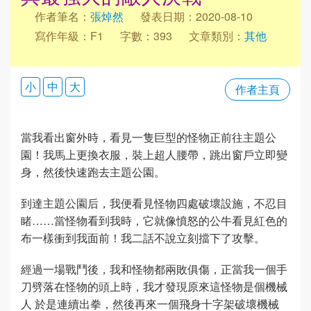
作者筆名：
張焯然
發表日期：2020-08-10
寫作年級：F1
字數：393
文章類別：
其他
小
中
大
作者主頁
當我看出窗外時，看見一隻巨型的怪物正前往主題公
園！我馬上更換衣服，裝上超人腰帶，跳出窗戶立即變
身，然後快速跑去主題公園。
到達主題公園后，我便看見怪物四處破壞設施，不忍目
睹……當怪物看到我時，它就像憤怒的公牛看見紅色的
布一樣衝到我面前！我二話不說立刻擋下了攻擊。
經過一場戰鬥後，我和怪物都兩敗俱傷，正當我一個手
刀劈落在怪物的頭上時，我才發現原來這怪物是個機械
人 於是連續出拳，然後再來一個飛身十字架破壞機械