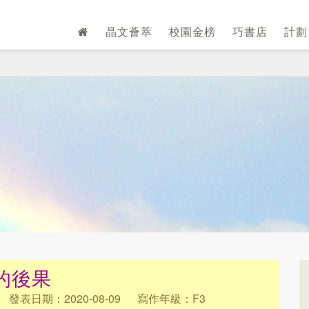
晶文薈萃
校園金榜
巧書店
計
的後果
發表日期：2020-08-09
寫作年級：F3