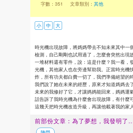
字數：351
文章類別：
其他
小
中
大
時光機出現故障，將媽媽帶去不知未來其中一
檢測，自己剛剛也試用過了，怎麼會突然出現
一堆材料還有零件，說：這是什麼？我一看，
光機，其他家人也在旁邊幫助我。正當時光機
炸，所有功夫都白費一切了，我們準備絕望的
我們說了她在未來的經歷，原來才知道媽媽去了
未來的我修好了它，才讓媽媽能回來，媽媽運
話告訴了我時光機為什麼會出現故障，有什麼
這幾天把時光機改造升級，再讓他載著我的家
前部份文章：為了夢想，我發明了
陳瑩