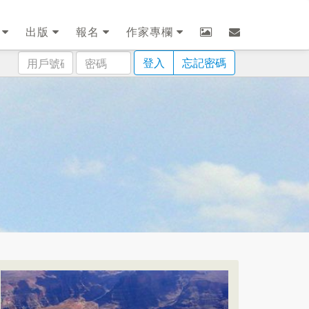
劃
出版
報名
作家專欄
用
密
登入
忘記密碼
戶
碼
號
碼