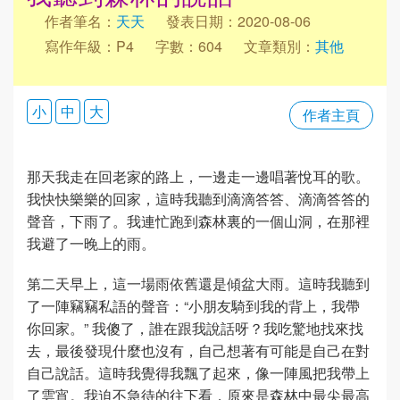
作者筆名：
天天
發表日期：2020-08-06
寫作年級：P4
字數：604
文章類別：
其他
小
中
大
作者主頁
那天我走在回老家的路上，一邊走一邊唱著悅耳的歌。
我快快樂樂的回家，這時我聽到滴滴答答、滴滴答答的
聲音，下雨了。我連忙跑到森林裏的一個山洞，在那裡
我避了一晚上的雨。
第二天早上，這一場雨依舊還是傾盆大雨。這時我聽到
了一陣竊竊私語的聲音：“小朋友騎到我的背上，我帶
你回家。” 我傻了，誰在跟我說話呀？我吃驚地找來找
去，最後發現什麼也沒有，自己想著有可能是自己在對
自己說話。這時我覺得我飄了起來，像一陣風把我帶上
了雲宵。我迫不急待的往下看，原來是森林中最尖最高