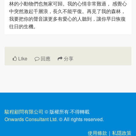
林的小動物們也無家可歸。我的心情非常難過， 感覺心
中突然激起千層浪，長久不能平復。再見了我的森林，
我要把你的聲音讓更多有愛心的人聽到，讓你早日恢復
往日的生機。
Like
回應
分享
駿程顧問有限公司
© 版權所有
·
不得轉載
Onwards Consultant Ltd.
© All rights reserved.
使用條款
｜
私隱政策