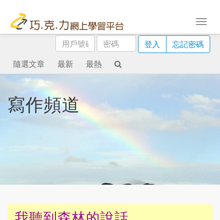
用
密
登入
忘記密碼
戶
碼
號
隨選文章
最新
最熱
碼
寫作頻道
我聽到森林的說話