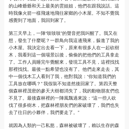
的山峰爺爺和天上最美的雲姐姐，他們在跟我說話。這
時我像火箭一樣飛速地飛往家鄉的小木屋。不知不覺我
感覺到了地面，我回到家了。
第三天早上，一陣“吱吱吱”的聲音把我叫醒了。我又在
想，發生了什麼呢？一群鳥向我這邊飛來，躲進了我的
小木屋。我決定出去看一下，原來有很多人在一起砍樹
木，我看到這一個場景以後，偷偷的把他們的工具拿走
了。工作人員睡完午覺醒來，發現工具不見，這裡找找
那裡找找。最後一點希望也沒有了。他們走來走去，其
中一個伐木工人看到了我，他對我說：“你知道我們的
工具放在哪嗎？” 我假裝不知道然後回家了。第四天整
個森林裡茂密的參天大樹都消失了，我的動物朋友們也
不見了。最後森林裡的一陣風飄過來說：“這一些人砍
伐了很多樹木，把森林裡朋友們的家破壞了，我們也失
去了往日的小夥伴，我們要走了。”
就因為人類的一己私慾，森林被破壞了，賴以生存的森