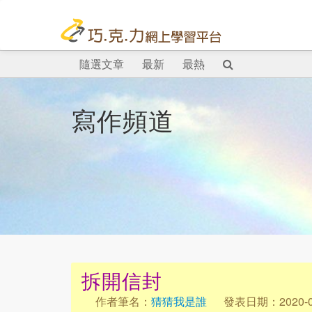
隨選文章
最新
最熱
寫作頻道
拆開信封
作者筆名：
猜猜我是誰
發表日期：2020-0