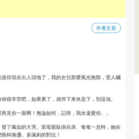
作者主頁
知道你現在出人頭地了，我的女兒那麼風光無限，受人矚
時候很辛苦吧，如果累了，就停下來休息下，別逞強。
想再見你一面啊！無論如何，記得，我永遠愛你。」
，發了瘋似的大哭。當母親臥病在床、奄奄一息時，她在
們推杯換盞。多諷刺的對比！