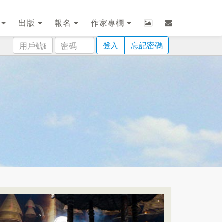
劃
出版
報名
作家專欄
用
密
登入
忘記密碼
戶
碼
號
碼