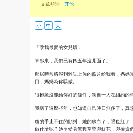
文章類別：
其他
小
中
大
「致我最愛的女兒瓊：
算起來，我們已有四五年沒見面了。
鄰居時常將報刊雜誌上你的照片給我看，媽媽
目，媽媽為你驕傲。
很抱歉沒能給你好的條件，獨自一人在紐約的
我病了這麼些年，也知道自己時日無多了，真
瓊的手止不住的顫抖，她的臉白了，眼也紅了
做什麼呢？她享受著無數掌聲與鮮花，與權貴