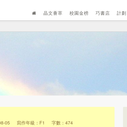
晶文薈萃
校園金榜
巧書店
計
8-05
寫作年級：F1
字數：474