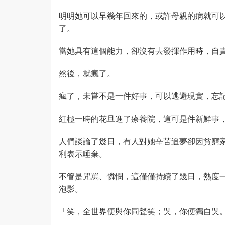
明明她可以早幾年回來的，或許母親的病就可
了。
當她具有這個能力，卻沒有去發揮作用時，自
然後，就瘋了。
瘋了，未嘗不是一件好事，可以逃避現實，忘
紅極一時的花旦進了療養院，這可是件新鮮事
人們談論了幾日，有人對她辛苦追夢卻因貧窮
利表示唾棄。
不管是咒罵、憐憫，這僅僅持續了幾日，熱度
泡影。
「笑，全世界便與你同聲笑；哭，你便獨自哭