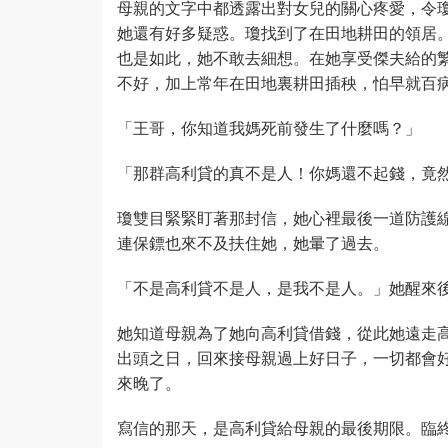
母親的文字中都透露出對女兒的關心疼愛，令
她還有好多疑惑。瓊找到了在田地耕田的領居
也是如此，她不敢去細想。在她享受傑夫給的
不好，加上常年在田地裏耕田插秧，怕早就百
「王哥，你知道我媽死前發生了什麼嗎？」
「那群高利貸的真不是人！你媽還不起錢，竟
瓊雙目緊緊盯著那封信，她心裡最後一道防護
連保鏢也來不及扶住她，她暈了過去。
「不是高利貸不是人，是我不是人。」她醒來
她知道母親為了她向高利貸借錢，從此她遠走
出頭之日，回來接母親過上好日子，一切都會好起
來晚了。
寫信的那天，是高利貸給母親的最後期限。臨