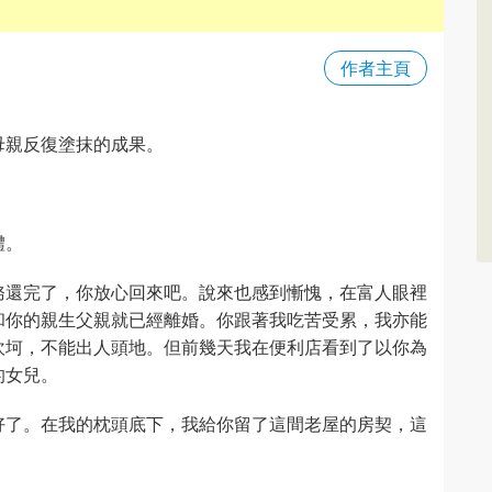
作者主頁
母親反復塗抹的成果。
體。
務還完了，你放心回來吧。說來也感到慚愧，在富人眼裡
和你的親生父親就已經離婚。你跟著我吃苦受累，我亦能
坎坷，不能出人頭地。但前幾天我在便利店看到了以你為
的女兒。
好了。在我的枕頭底下，我給你留了這間老屋的房契，這