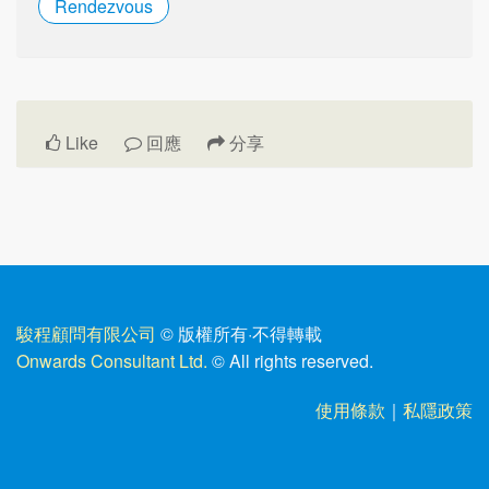
Rendezvous
Like
回應
分享
駿程顧問有限公司
© 版權所有
·
不得轉載
Onwards Consultant Ltd.
© All rights reserved.
使用條款
｜
私隱政策