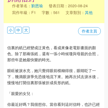
作者筆名：
劉恩瑜
發表日期：2020-08-24
寫作年級：F1
字數：561
文章類別：
其他
小
中
大
作者主頁
信裏的紙已經變成泛黃色，看成來像老電影畫面的顏
色。除了那兩張紙，還有一張小時候瓊與母親的合照，
那些年是她最快樂的時光。
眼眶被淚水充，她只覺得眼前模糊得很，眼睛眨了一
下，幾滴眼淚爭先恐後地流下來。她再次拭去淚水後，
慢慢地打開信裏那張被折成長形的紙。
「親愛的女兒：
你最近好嗎？我很想你。當你看到這封信時，也許已經