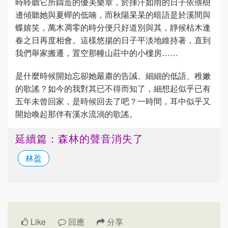
時聆聽它所鑄造的優美樂章，於揮汗如雨的日子依偎樹
邊傾聽她與夏蟬的低喃，而秋陽杲杲的暗語是於溪間與
蝶嬉笑，萬木凋零的時分便只好道別與其，靜候枯木逢
春之日再度相會。這樣悠揚的日子平淡地維持著，直到
我們舉家搬遷，置空那幢山莊中的小樓房……
是什麼時候開始忘卻她嚴肅的告誡、細細的低語、稚嫩
的歌謠？如今的我對其已不得而知了，細想起似乎已有
五年未曾回家，是時候回去了吧？一時間，耳中似乎又
開始喚起那伴有溪水流淌的歌謠。
延續篇：森林的聲音消失了
林盈
Like
回應
分享