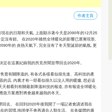
作者主頁
現在的日期和天氣, 上面顯示著今天是2090年的12月25
一定沒有錯。 在2020年雖然全球暖化的影響已逐漸現形,
090年的 炎熱天氣下, 完全沒有了冬天聖誕節的氣氛, 更
決定在這裏紀錄我的所見所聞並帶回去2020年。
都是售賣有關降溫的, 有各式各樣看似很先進、高科技的產
器的店, 內裏才有一部看似很久以沒人用的暖爐, 想必這
天天都看到有關最新降溫科技的報道, 亦有報道全球暖化
取應急方案應對將會越來越熱的冬天。
帶回去。 在回到2020年後我開了一場記者會講述我在
變現在的習慣,地球便不會再適合人類生活。 在各媒體的廣