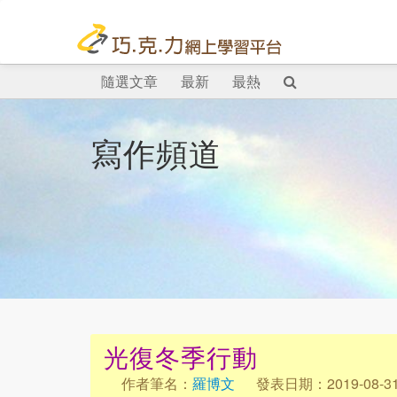
隨選文章
最新
最熱
寫作頻道
光復冬季行動
作者筆名：
羅博文
發表日期：2019-08-3