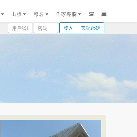
劃
出版
報名
作家專欄
用
密
登入
忘記密碼
戶
碼
號
碼