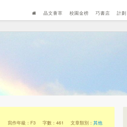
晶文薈萃
校園金榜
巧書店
計
1
寫作年級：F3
字數：461
文章類別：
其他