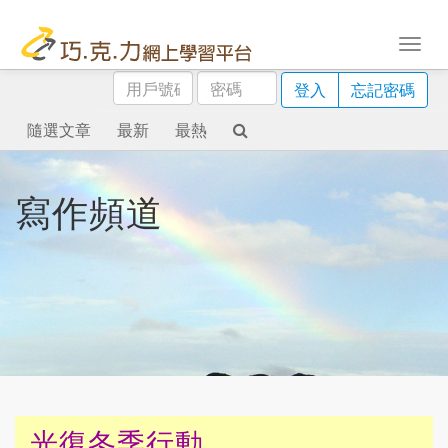
用
密
登入
忘記密碼
戶
碼
號
隨選文章
最新
最熱
碼
寫作頻道
光復冬季行動