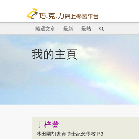
隨選文章
最新
最熱
我的主頁
丁梓蕎
沙田圍胡素貞博士紀念學校 P3