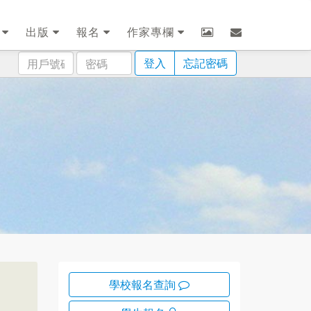
劃
出版
報名
作家專欄
用
密
登入
忘記密碼
戶
碼
號
碼
學校報名查詢