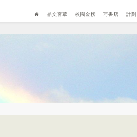
晶文薈萃
校園金榜
巧書店
計