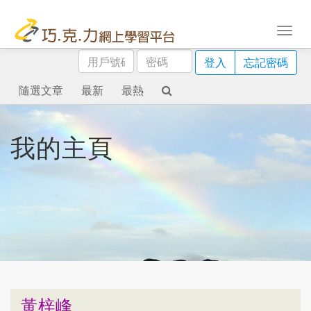
用
密
登入
忘記密碼
戶
碼
號
隨選文章
最新
最熱
碼
我的主頁
黃梓峰