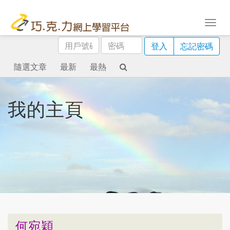
用
密
登入
忘記密碼
戶
碼
號
隨選文章
最新
最熱
碼
我的主頁
何宛穎