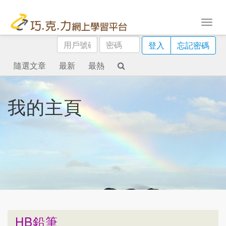
用
密
登入
忘記密碼
戶
碼
號
隨選文章
最新
最熱
碼
我的主頁
HB鉛筆