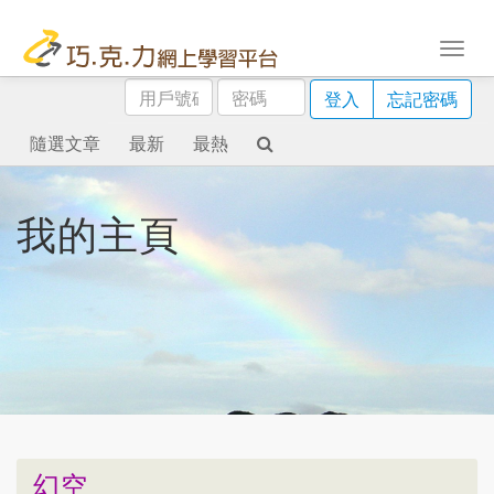
用
密
登入
忘記密碼
戶
碼
號
隨選文章
最新
最熱
碼
我的主頁
幻空