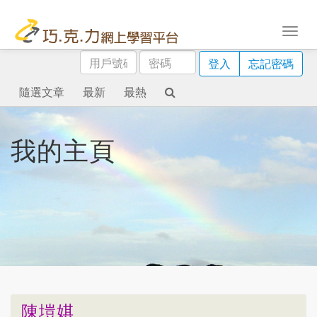
用
密
登入
忘記密碼
戶
碼
號
隨選文章
最新
最熱
碼
我的主頁
陳塏娸