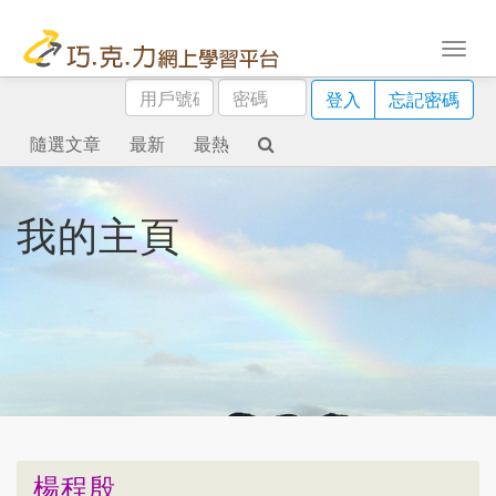
用
密
登入
忘記密碼
戶
碼
號
隨選文章
最新
最熱
碼
我的主頁
楊程殷