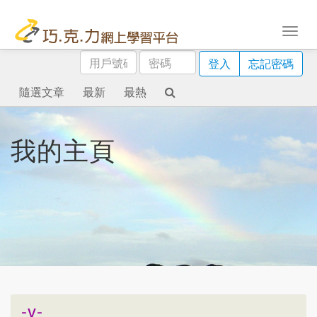
用
密
登入
忘記密碼
戶
碼
號
隨選文章
最新
最熱
碼
我的主頁
-v-