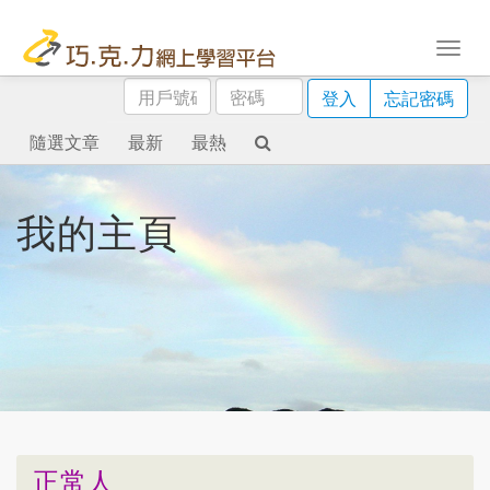
用
密
登入
忘記密碼
戶
碼
號
隨選文章
最新
最熱
碼
我的主頁
正常人