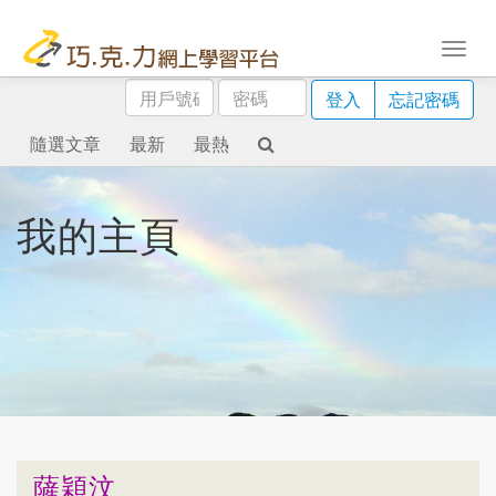
用
密
登入
忘記密碼
戶
碼
號
隨選文章
最新
最熱
碼
我的主頁
薩穎汶