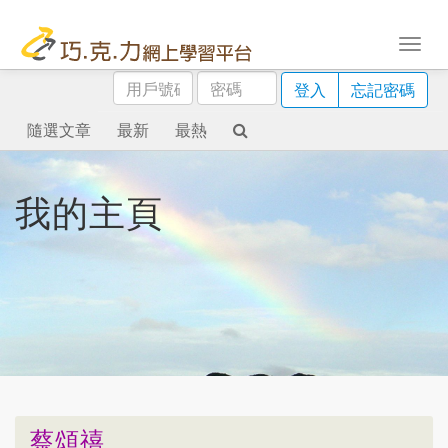
用
密
登入
忘記密碼
戶
碼
號
隨選文章
最新
最熱
碼
我的主頁
蔡頌禧