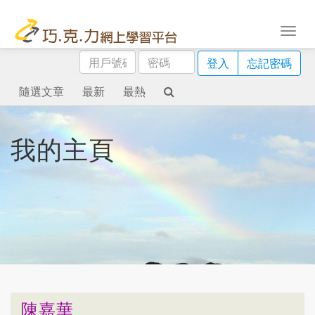
用
密
登入
忘記密碼
戶
碼
號
隨選文章
最新
最熱
碼
我的主頁
陳嘉華