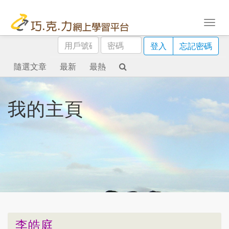
用
密
登入
忘記密碼
戶
碼
號
隨選文章
最新
最熱
碼
我的主頁
李皓庭