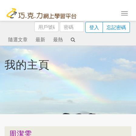
用
密
登入
忘記密碼
戶
碼
號
隨選文章
最新
最熱
碼
我的主頁
周潔雯